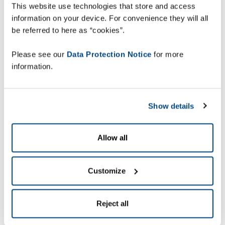
This website use technologies that store and access
information on your device. For convenience they will all
"Oggi, con ZetesAtlas,
be referred to here as “cookies”.
possiamo garantire
Please see our
Data Protection Notice
for more
livelli ottimali di
information.
tracciabilità per
l'intero ciclo di vita dei
Show details
prodotti, in linea con il
nostro impegno i
Allow all
materia di CSR". Cyril
Van Caneghem, Site
Customize
Manager per SBM
Reject all