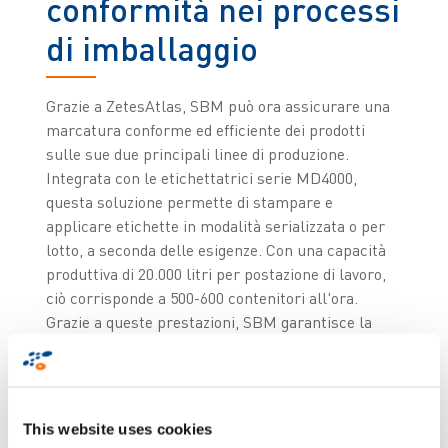
conformità nei processi
di imballaggio
Grazie a ZetesAtlas, SBM può ora assicurare una
marcatura conforme ed efficiente dei prodotti
sulle sue due principali linee di produzione.
Integrata con le etichettatrici serie MD4000,
questa soluzione permette di stampare e
applicare etichette in modalità serializzata o per
lotto, a seconda delle esigenze. Con una capacità
produttiva di 20.000 litri per postazione di lavoro,
ciò corrisponde a 500-600 contenitori all'ora.
Grazie a queste prestazioni, SBM garantisce la
massima flessibilità nella gestione delle linee di
imballaggio, essendo in grado di adattarsi a
diversi formati e a volumi variabili da 1 a 10 litri.
This website uses cookies