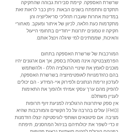
שרשרת האספקה. קיימת סבירות גבוהה שהחקיקה
תתקדם ותתפתח בשנים הבאות. ניתן כבר לראות זאת
במדינות אחרות שעברו תהליכי סריאליזציה והן
מתקדמות כעת הלאה, לכיוון של איתור ומעקב. מאחורי
חקיקה זו טמונים יתרונות ייחודיים בתחומי הייעול
והאיכות, שממתינים למי שיגלה וינצל אותם.
המורכבות של שרשרת האספקה בתחום
הפרמצבטיקה אינה מוטלת בספק, אך אם ארגונים יהיו
מוכנים לאמץ את שינויי הרגולציה הללו - ולהשתמש
בהם כהזדמנויות לאופטימיזציה בשרשרת האספקה,
לעדכון זרימת הנתונים ולפירוק איי-המידע - הם יכולים
להפיק מהם ערך עסקי אמיתי ולהפוך את התאימות
לעניין משתלם.
אין ספק שיתרונות הרגולציה למניעת זיוף תרופות
(FMD) עולים בהרבה על כל הקשיים והמורכבות שהיא
מציבה. אם סיטונאים ושותפי לוגיסטיקה ינצלו הזדמנות
זו כדי לשפר את יכולותיהם בניהול המחסנים, תיפתח
בפניהם היכולת להקים תשתיות נראות מקיפות,