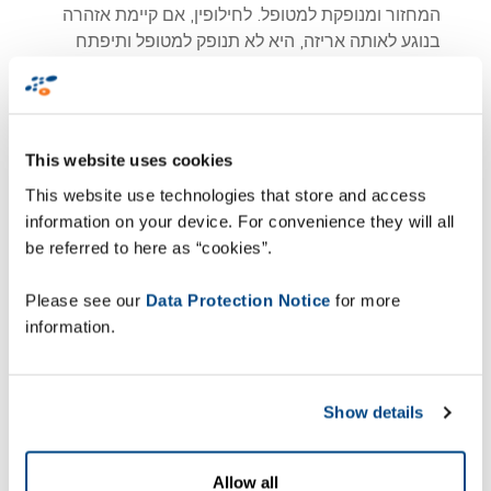
המחזור ומנופקת למטופל. לחילופין, אם קיימת אזהרה
בנוגע לאותה אריזה, היא לא תנופק למטופל ותיפתח
חקירה שמטרתה לבדוק האם התרופה מזויפת.
זה מותיר בתווך את החלק האמצעי של שרשרת
האספקה, חלק שבו גם מוגדרת הדרישה מסיטונאים
This website uses cookies
ומספקי לוגיסטיקה להפעיל גישה 'מבוססת-סיכונים'
This website use technologies that store and access
לאימות ולשחרור המוצרים שעוברים במערכת
information on your device. For convenience they will all
התפעולית שלהם. במקרים מסוימים, הם יידרשו גם
be referred to here as “cookies”.
להוציא מוצרים מהמחזור.
Please see our
Data Protection Notice
for more
כדי להשיג תאימות עד פברואר 2019, סיטונאים יצטרכו
information.
ליישם מערכת שתאפשר להם לבצע על אריזות תרופות
פעולות של אימות, הוצאה מהמחזור והוספה מחדש
למחזור וכן קישור של האריזות למאגר הלאומי במדינה
Show details
המתאימה.
במה זה כרוך, מבחינה
Allow all