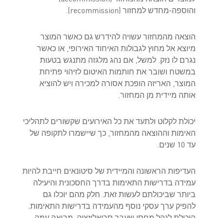
והוספה-מחדש למחזור (recommission).
הוצאה מהמחזור עשויה להידרש גם כאשר המוצר
מיוצא אל מחוץ לגבולות האיחוד האירופי, או כאשר
נגרם לו נזק. למשל, אם נהג מלגזה מתנגש בטעות
במשטח ושובר את חותמות האיטום לזיהוי פתיחת
המוצר, האריזה הופכת אסורה למכירה ויש להוציא
אותה מיידית מן המחזור.
יכולת לקלוט ולתעד את כל האירועים שקשורים לתהליכי
האימות וההוצאה מהמחזור, כך שיישמרו לתקופה של
עד 10 שנים.
העדיפות הראשונה והמיידית של סיטונאים חייבת להיות
עמידה בדרישות התאימות בדרך החסכונית והיעילה
ביותר שביכולתם לעשות זאת. חלק מהם יוכלו גם
להפיק ערך עסקי נוסף מהעמידה בדרישות התאימות.
היכולת לנהל מחסן שעבר סריאליזציה, מביאה עמה