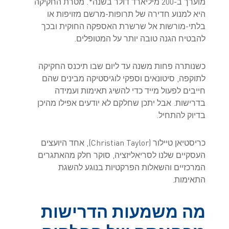
מוערך ב-200 מיליארד דולר בשנה*. מטרת החקיקה
היא למנוע חדירה של תרופות-מרשם מזויפות או
בלתי-מורשות אל שרשרת האספקה החוקית ובכך
להבטיח הגנה טובה יותר על המטופלים.
כשנותרה פחות משנה עד ליום שבו תיכנס החקיקה
לתוקפה, סיטונאים וספקי לוגיסטיקה מבינים שהם
חייבים לפעול מייד כדי להשיג תאימות ועמידה
בדרישות. אבל יתכן שחלקם לא יודעים אפילו מהיכן
בדיוק להתחיל.
כריסטיאן טיילור (Christian Taylor), אחד היועצים
העסקיים שלנו לסריאליזציה, סוקר חלק מהאתגרים
המרכזיים והשאלות הפרקטיות בנוגע להשגת
התאימות.
מה משמעות הדרישות