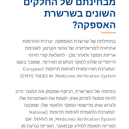
מבחינתם של החלקים
השונים בשרשרת
האספקה?
בתחילתה של שרשרת האספקה, יצרנית התרופות
אחראית לסריאליזציה של ארגזי הקרטון, לאטימת
אריזות המוצר ולאחר מכן - להעלאת קודי הזיהוי
הייחודיים שלהן למוקד הנתונים האירופי, שמוכר בשם
'המערכת האירופאית לאימות תרופות' (European
Medicines Verification System, או בקיצור EMVS).
בסיומה של השרשרת, הרוקח שמנפק את המוצר חייב
להיות מסוגל לסרוק אותו, לאמת את האותנטיות שלו
ולגרוע אותו מרישומי המוקד הלאומי שלו, שמכונה
'המערכת הלאומית לאימות תרופות' (National
Medicines Verification System, או NMVS). אם
האריזה תואמת למידע שבמאגר, האריזה נגרעת מן