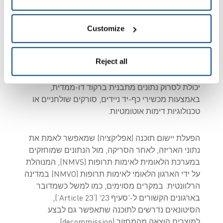
מעשית?
Customize
במילים פשוטות, סיטונאים ושותפים לוגיסטיים נדרשים
לשלושה מרכיבים:
Reject all
יכולת לסרוק נתונים מתבנית ברקוד דו-ממדית,
באמצעות מכשירי כף-יד ניידים, סורקים שולחניים או
טכנולוגיות דימות אוטומטיות.
הפעלת יישום תוכנה (אפליקציה) שמאפשר לאמת את
נתוני האריזה, לאחר הסריקה, מול הנתונים שמוחזקים
במערכת הלאומית לאימות תרופות (NMVS), המנוהלת
על ידי הארגון הלאומי לאימות תרופות (NMVO) במדינה
הרלוונטית. במקרים מסוימים, כמו למשל כשמדובר
בארגונים הקשורים ל-'סעיף 23' (‘Article 23’),
הסיטונאים נדרשים לתוכנה שתאפשר גם לבצע
למוצרים הוצאה מהמחזור (decommission)