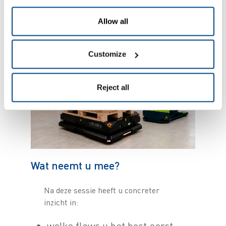
te verminderen en sneller toe te
werken naar rendement.
Allow all
Customize
Reject all
Wat neemt u mee?
Na deze sessie heeft u concreter
inzicht in:
welke flows u het best eerst