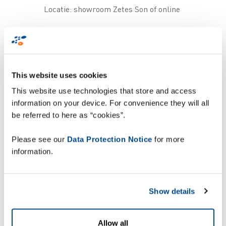
Locatie: showroom Zetes Son of online
Plan uw demosessie
Vraag vrijblijvend advies
This website uses cookies
This website use technologies that store and access
information on your device. For convenience they will all
Waarom deelnemen?
be referred to here as “cookies”.
Mobiele Robots bieden een slimme en
Please see our
Data Protection Notice
for more
schaalbare manier om interne
information.
transportstromen efficiënter, veiliger
en minder arbeidsintensief te
organiseren. Ze helpen u om
Show details
medewerkers vrij te maken voor taken
met meer toegevoegde waarde, fouten
te verminderen en sneller toe te
Allow all