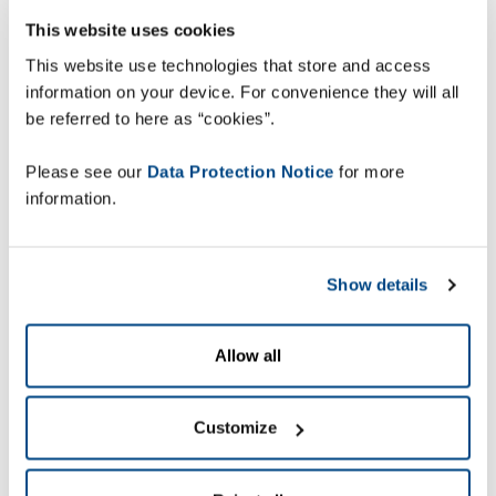
forbedrer dette med mere end 30 %.
This website uses cookies
42 % af beslutningstagerne i en
This website use technologies that store and access
information on your device. For convenience they will all
supply chain finder det meget
be referred to here as “cookies”.
udfordrende at ”mindske spildet”.
Please see our
Data Protection Notice
for more
Hvordan navigerer detailhandlen videre med så
information.
mange potentielle områder, der skal håndteres i
en supply chain?
Show details
”Målet med synlighed
Allow all
er i sidste ende at
opnå bedre kontrol og
Customize
åbne op for større