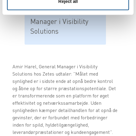
præstationspotentiale”
Reject all
- Amir Harel, General
Manager i Visibility
Solutions
Amir Harel, General Manager i Visibility
Solutions hos Zetes udtaler: ”Målet med
synlighed er i sidste ende at opnå bedre kontrol
og åbne op for større præstationspotentiale. Det
er transformerende som en platform for øget
effektivitet og netværkssamarbejde. Uden
synligheden kæmper detailhandlen for at opnå de
gevinster, der er forbundet med forbedringer
inden for spild, hyldetilgængelighed,
leverandørpræstationer og kundeengagement”.