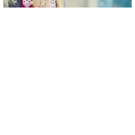
2018 Retail Research Report
Detailhandlere mister mere end en
tredjedel af forbrugernes planlagte
forbrug i spidsbelastningsperioder
Læs mere