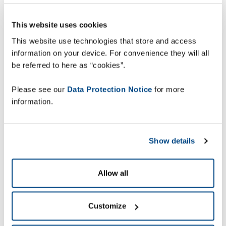
Jos de Greef,
Bloedbessen.
This website uses cookies
This website use technologies that store and access
information on your device. For convenience they will all
be referred to here as “cookies”.
“Bij ons staat productkwaliteit altijd op de eerste
Please see our
Data Protection Notice
for more
plaats”, vertelt Jos de Greef van Bloedbessen.
information.
“Van teelt tot gereed eindproduct voeren wij alles
in eigen huis uit” Verder onderscheiden wij ons in
de markt door de beschikbaarheid van bessen,
Show details
gedurende het hele kalenderjaar. Omdat klanten
steeds meer wensen hebben aangaande de
etiketten op onze verpakkingen, mede vanwege de
Allow all
toenemende regelgeving op het gebied van
voedselveiligheid, hebben wij geïnvesteerd in een
automatiseringsoplossing voor het
Customize
etiketteerproces.”