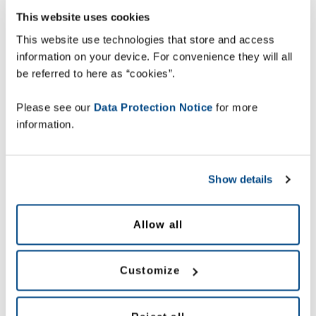
Deltag i teknisk interaktion og
This website uses cookies
peer-netværk
, der vil uddanne,
This website use technologies that store and access
information on your device. For convenience they will all
informere og inspirere dig til at
be referred to here as “cookies”.
realisere det fulde
samarbejdspotentiale i en digital
Please see our
Data Protection Notice
for more
forsyningskæde
information.
Hvorfor deltage?
Show details
Denne halvdags konference vil
undersøge, hvordan forsyningskæden
Allow all
ændrer sig, og hvordan
procesoptimering, der er muliggjort af
smart teknologi, kan gøre en reel
Customize
forskel og skabe effektivitets- og
produktivitetsgevinster, der vil