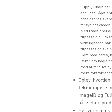
Supply Chain har a
end i dag. Øget on
arbejdspres skab
forsyningskæden.
Med traditionel au
tilpasse din virks
virkeligheden har
tilpasses og skaler
Kom med Zetes, nå
lærer om nogle fl
med at forblive dy
mere forstyrrend
Oplev, hvordan
teknologier
so
ImageID og Ful
påviselige prod
Hør vores gæst