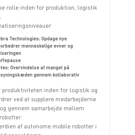
ke rolle inden for produktion, logistik
l
atiseringsniveauer
Zebra Technologies: Opdage nye
 forbedrer menneskelige evner og
iseringen
Kaffepause
Zetes: Overvindelse af mangel på
orsyningskæden gennem kollaborativ
produktiviteten inden for logistik og
ordrer ved at supplere medarbejderne
 og gennem samarbejde mellem
robotter
værdien af autonome mobile robotter i