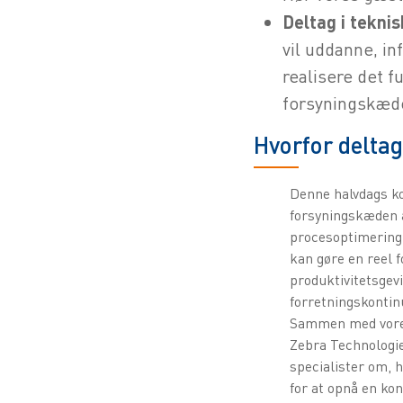
Deltag i tekni
vil uddanne, in
realisere det f
forsyningskæd
Hvorfor delta
Denne halvdags ko
forsyningskæden 
procesoptimering,
kan gøre en reel f
produktivitetsgevi
forretningskontinu
Sammen med vores
Zebra Technologies
specialister om, h
for at opnå en ko