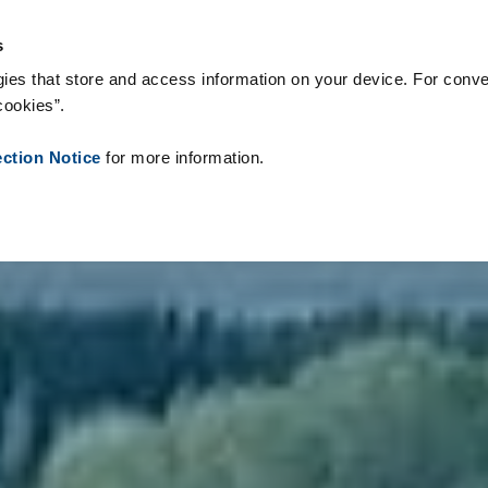
ogie & Produkty
Reference
O nás
Aktuality
Kontakt
Peo
s
ies that store and access information on your device. For conve
cookies”.
ection Notice
for more information.