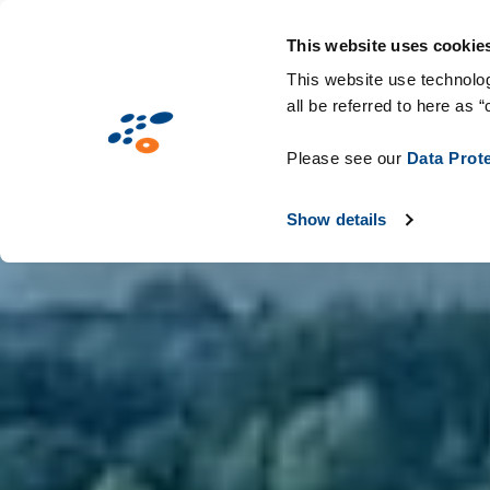
Přejít
Solutions
Oborová řešení
Technol
k
This website uses cookie
hlavnímu
This website use technolog
all be referred to here as “
obsahu
Please see our
Data Prot
Show details