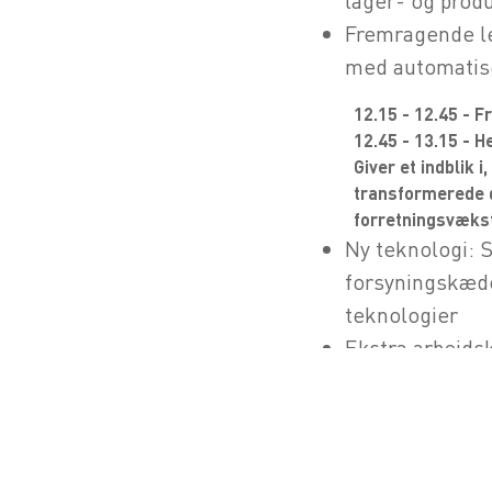
lager- og prod
Fremragende lev
med automatis
12.15 - 12.45 - F
12.45 - 13.15 - 
Giver et indblik 
transformerede d
forretningsvæks
Ny teknologi: 
forsyningskæd
teknologier
Ekstra arbejds
billedbehandli
forbedre ordrek
lagerstyring