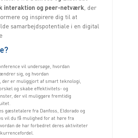
sk interaktion og peer-netværk
, der
formere og inspirere dig til at
ulde samarbejdspotentiale i en digital
e
ge?
nference vil undersøge, hvordan
ændrer sig, og hvordan
 der er muliggjort af smart teknologi,
orskel og skabe effektivitets- og
nster, der vil muliggøre fremtidig
itet.
 gæstetalere fra Danfoss, Eldorado og
 vil du få mulighed for at høre fra
vordan de har forbedret deres aktiviteter
nkurrencefordel.