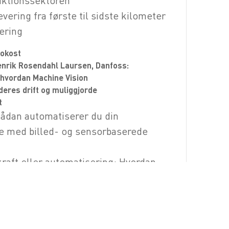
uktionssektoren
ering fra første til sidste kilometer
ering
rokost
Henrik Rosendahl Laursen, Danfoss:
i, hvordan Machine Vision
eres drift og muliggjorde
t
Sådan automatiserer du din
e med billed- og sensorbaserede
kraft eller automatisering: Hvordan
ngssoftware kan hjælpe med at
ontrol, kontrol af dørtærskler og