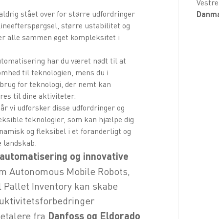
Vestre
ldrig stået over for større udfordringer
Danm
lineefterspørgsel, større ustabilitet og
er alle sammen øget kompleksitet i
tomatisering har du været nødt til at
omhed til teknologien, mens du i
 brug for teknologi, der nemt kan
es til dine aktiviteter.
r vi udforsker disse udfordringer og
eksible teknologier, som kan hjælpe dig
namisk og fleksibel i et foranderligt og
e landskab.
automatisering og innovative
m Autonomous Mobile Robots,
l Pallet Inventory kan skabe
uktivitetsforbedringer
etalere fra
Danfoss og Eldorado