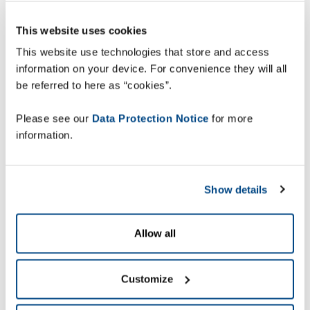
assegura total
This website uses cookies
cumprimento da lei
This website use technologies that store and access
information on your device. For convenience they will all
be referred to here as “cookies”.
A fábrica de produção da Kellogg de Valls, em
Tarragona (Espanha) está agora totalmente
Please see our
Data Protection Notice
for more
equipada com os mais modernos sistemas de
information.
impressão e aplicação da Zetes. O sistema
integrado garante que todas as paletes possam
ser claramente identificadas de ambos os lados e
Show details
da parte da frente, conforme o disposto na norma
GS1-128 da UE. Acima de tudo, o processo de
etiquetagem
é totalmente automatizado para se
Allow all
tornar mais rápido, preciso e eficiente.
Processo integrado
Customize