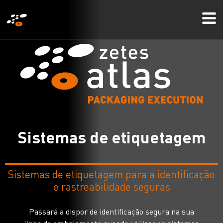
Passar
Mo
para
Me
o
conteúdo
principal
S
i
s
t
e
m
a
s
d
e
e
t
i
q
u
e
t
a
g
e
m
Sistemas de etiquetagem para a identificação
e rastreabilidade seguras
Passará a dispor de identificação segura na sua