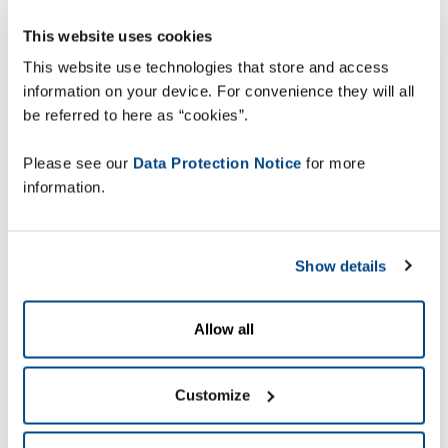
Global Summit Logistics & Supply
Chain è il qualificato evento b2b, che
This website uses cookies
riunisce la business community della
This website use technologies that store and access
logistica industriale, distributiva e
information on your device. For convenience they will all
della supply chain
a 360°.
be referred to here as “cookies”.
L’occasione per
incontrare i
Please see our
Data Protection Notice
for more
consulenti Zetes e Zebra
, fissando in
information.
anticipo l’appuntamento: così la tua
visita sarà davvero strategica per il tuo
business.
Show details
Conferenze d’ispirazione e
aggiornamento sull’evoluzione e
Allow all
trasformazione della logistica e
della supply chain.
Customize
Appuntamento alla nostra conferenza
mercoledì 2 aprile h 15:30 - 16:00