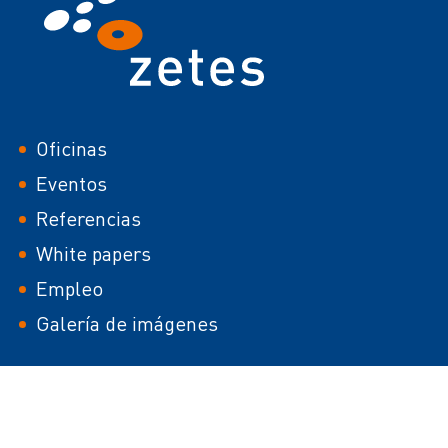
Footer
Oficinas
Eventos
Referencias
White papers
Empleo
Galería de imágenes
Footer
Uso de cookies