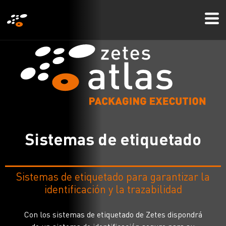
Pasar
Mo
al
Me
contenido
principal
S
i
s
t
e
m
a
s
d
e
e
t
i
q
u
e
t
a
d
o
Sistemas de etiquetado para garantizar la
identificación y la trazabilidad
Con los sistemas de etiquetado de Zetes dispondrá