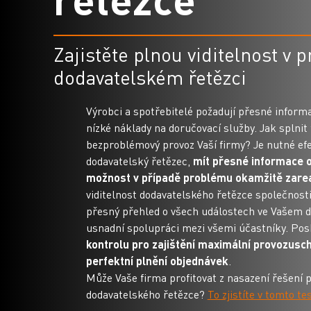
Zajistěte plnou viditelnost v
dodavatelském řetězci
Výrobci a spotřebitelé požadují přesné informa
nízké náklady na doručovací služby. Jak splnit 
bezproblémový provoz Vaší firmy? Je nutné efek
dodavatelský řetězec,
mít přesné informace o
možnost v případě problému okamžitě zare
viditelnost dodavatelského řetězce společnosti
přesný přehled o všech událostech ve Vašem d
usnadní spolupráci mezi všemi účastníky. Po
kontrolu pro zajištění maximální provozusc
perfektní plnění objednávek
.
Může Vaše firma profitovat z nasazení řešení p
dodavatelského řetězce?
To zjistíte v tomto te