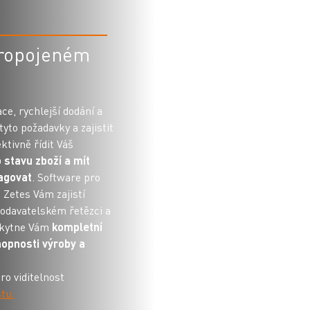
 propojeném
ce, rychlejší dodání a
tyto požadavky a zajistit
tivně řídit Váš
 stavu zboží a mít
agovat
. Software pro
 Zetes Vám zajistí
odavatelském řetězci a
skytne Vám
kompletní
hopnosti výroby a
ro viditelnost
stu.