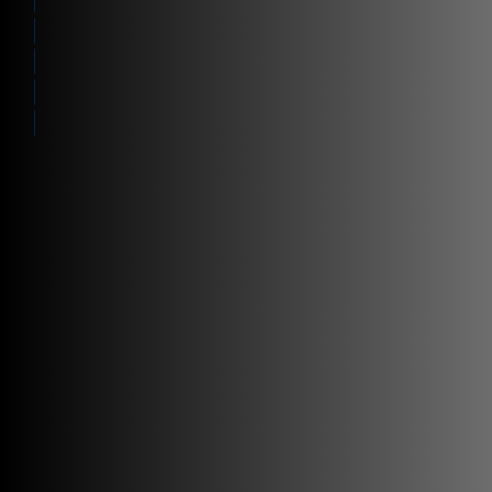
Případová studie
Proč si vybrat
Proč spolupracovat se společností Zetes?
Manage