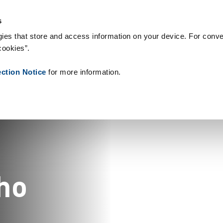
gie & Produkty
Reference
O nás
Aktuality
Kontakt
Peop
s
ies that store and access information on your device. For conve
cookies”.
ection Notice
for more information.
h
o