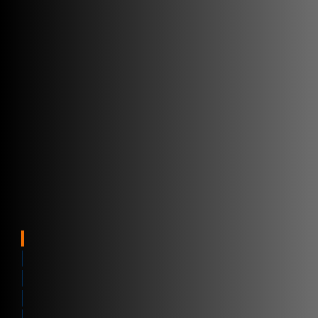
Dodavatelského řetězce
Výhody našeho softwaru
Software od A do Z
Vytvořte si koordinovaný
Kdo jsou naši zákazníci?