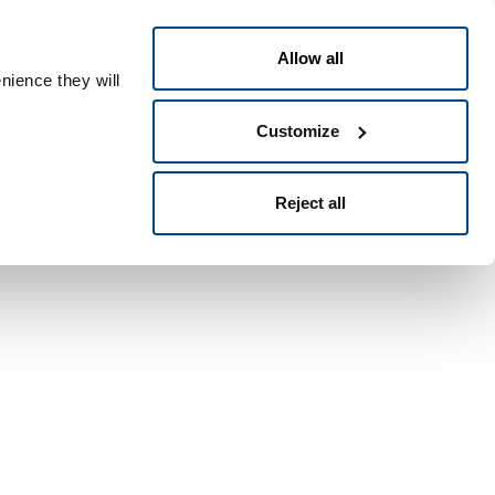
Česky
le ID
Allow all
nience they will
Customize
Reject all