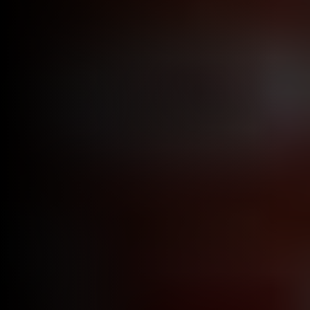
Bezproblémově přesunutých palet
0