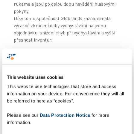
rukama a jsou po celou dobu naváděni hlasovými
pokyny.
Díky tomu společnost Globrands zaznamenala
výrazné zkrácení doby vychystávání na jednu
objednávku, snížení chyb při vychystávání a vyšší
přesnost inventur.
Uživatelsky přívětivé a vysoce
kvalitní řešení
Rozpoznávání hlasu spolu s multimodálním
This website uses cookies
mobilním rozhraním a operačním systémem
This website use technologies that store and access
Android navíc prokázaly, že řešení ZetesMedea je
information on your device. For convenience they will all
nejintuitivnější a nejsnadněji se učí i pro nové
be referred to here as “cookies”.
pracovníky vychystávání a operátory. Meirav
Hadari, Chief Information Officer ve firmě
Please see our
Data Protection Notice
for more
Globrands, k tomu říká: „Rozhodli jsme se vybrat
information.
jako poskytovatele hlasového řešení společnost
Zetes zejména díky jejím rozsáhlým a osvědčeným