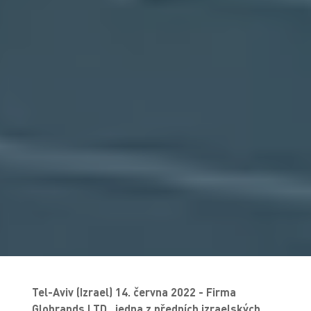
Tel-Aviv (Izrael) 14. června 2022 - Firma
Globrands LTD., jedna z předních izraelských