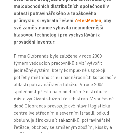
maloobchodních distribučních společností v
oblasti potravinářského a tabákového
průmyslu, si vybrala řešení
ZetesMedea
, aby
své zaměstnance vybavila nejmodernější
hlasovou technologií pro vychystávání a
provádění inventur.
Firma Globrands byla založena v roce 2000
týmem vedoucích pracovníků s vizí vytvořit
jedinečný systém, který komplexně uspokojí
potřeby místního trhu i nadnárodních korporací v
oblasti potravinářství a tabáku. V roce 2006
společnost přešla na model přímé distribuce
místo využívání služeb třetích stran. V současné
době Globrands provozuje dvě hlavní logistická
centra (ve středním a severním Izraeli), odkud
obsluhuje širokou síť zákazníků: potravinářské
řetězce, obchody se smíšeným zbožím, kiosky a