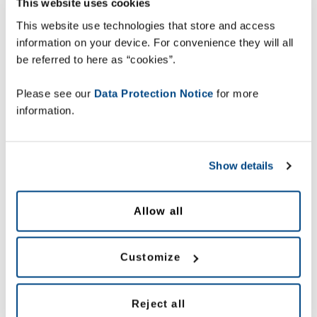
This website uses cookies
condividere
informazioni tra i reparti
This website use technologies that store and access
information on your device. For convenience they will all
Il 62%
delle aziende non è in grado di
be referred to here as “cookies”.
risolvere problemi legati a spedizioni tardive
o incomplete
Please see our
Data Protection Notice
for more
information.
Il 59% non dispone di visibilità
in tempo
reale
sui livelli di scorte all'interno
dell'organizzazione
Show details
Il 68%
non dispone di visibilità in tempo
reale sui volumi di produzione dei diversi
Allow all
stabilimenti dell'organizzazione
Il 68%
non può offrire ai decision-maker
Customize
accesso alle informazioni necessarie
per
prendere le decisioni
Reject all