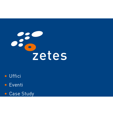
italia
Uffici
Eventi
Case Study
White papers
Carriera