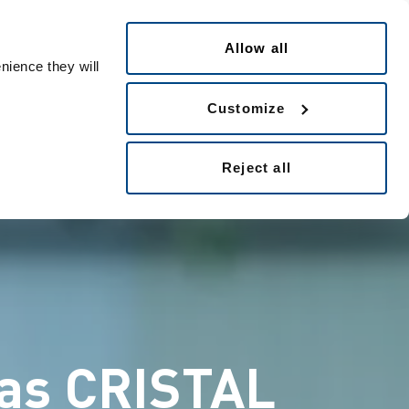
Español
People ID
Allow all
nience they will
Customize
Reject all
mas CRISTAL