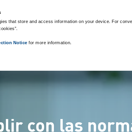
Productos
Referencias
Sobre nosotros
Noticias
Contacto
s
ies that store and access information on your device. For conve
cookies”.
ection Notice
for more information.
ir con las nor