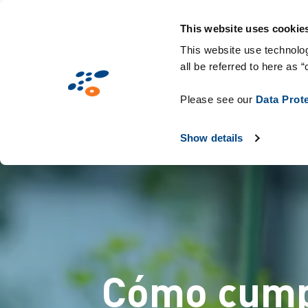
Pasar
Soluciones
Mercados
Tecnologías y 
al
This website uses cookie
contenido
This website use technolog
all be referred to here as “
principal
Please see our
Data Prot
Show details
Cómo cumpl