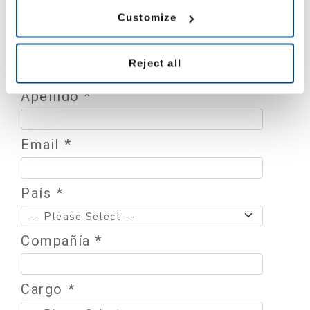
Customize
Nombre *
Reject all
Apellido *
Email *
País *
Compañía *
Cargo *