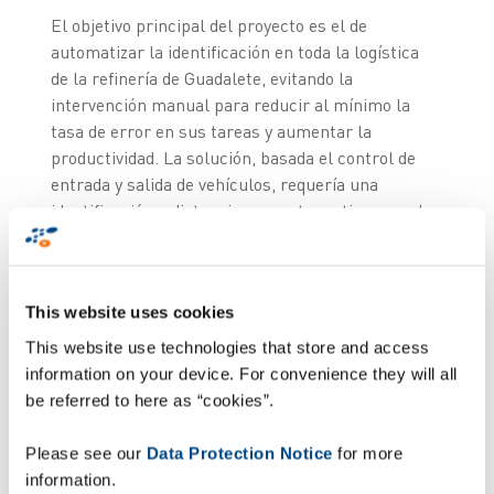
El objetivo principal del proyecto es el de
automatizar la identificación en toda la logística
de la refinería de Guadalete, evitando la
intervención manual para reducir al mínimo la
tasa de error en sus tareas y aumentar la
productividad. La solución, basada el control de
entrada y salida de vehículos, requería una
identificación a distancia, por este motivo y con la
idea de poder controlar el tráfico interno en un
futuro dentro de la fábrica, Zetes propuso una
identificación automática por RFID activa. La
This website uses cookies
integración de la solución con el sistema de
gestión de Azucarera Ebro, que trabaja con SAP,
This website use technologies that store and access
también forma parte del proyecto que Zetes lleva
information on your device. For convenience they will all
a cabo, así como la integración con el entorno:
be referred to here as “cookies”.
gestión de señales de barreras y semáforos,
sistemas de pesaje industrial, asociación de
Please see our
Data Protection Notice
for more
pesos, etc.
information.