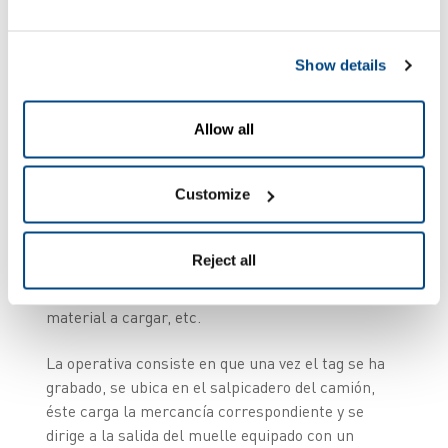
La fase piloto del proyecto se ha focalizado en los
muelles donde la compañía carga los palés de
Show details
azúcar para expedir. El transportista se dirige a
la oficina antes de cargar el material donde
recoge un ticket, que incorpora un tag activo, éste
Allow all
contiene un número identificador que, al dirigir el
vehículo a la báscula, es leído por un lector RFID.
Customize
Una vez en la báscula, y mediante una aplicación
software se procede a grabar el tag con los datos
del transportista, así como el número de
Reject all
matrícula del camión, la tara de éste, el peso
máximo que puede llevar, procedencia del
material a cargar, etc.
La operativa consiste en que una vez el tag se ha
grabado, se ubica en el salpicadero del camión,
éste carga la mercancía correspondiente y se
dirige a la salida del muelle equipado con un