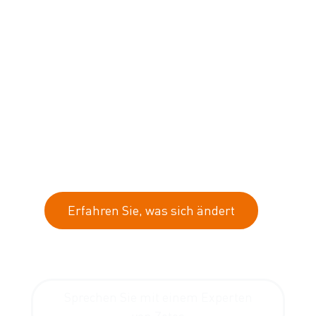
Produkte britische Verbraucher erreichen, sind Sie
von dieser Vorschrift unmittelbar betroffen.
Ab dem 1. Oktober 2026 führt Großbritannien eine
Steuer auf Vape-Produkte, die Vaping Products
Duty (VPD)
zusammen mit einem
Steuermarkensystem für diese Produkte, dem
Vaping Duty Stamps Scheme (VDSS)
, ein. Dadurch
ändern sich die Anforderungen an die Vorbereitung
und das Inverkehrbringen von Produkten auf dem
britischen Markt grundlegend.
Erfahren Sie, was sich ändert
Sprechen Sie mit einem Experten