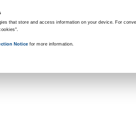
& Consommables
Références
À propos de nous
Actualités
C
s
ies that store and access information on your device. For conve
cookies”.
ection Notice
for more information.