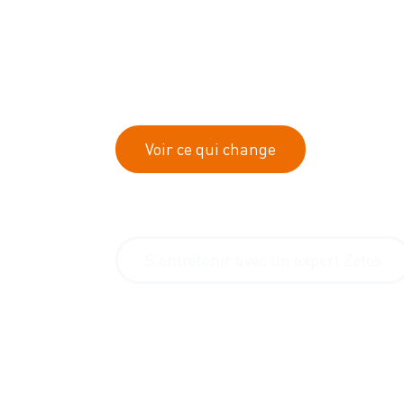
Le 1
octobre 2026, le Royaume-Uni introdui
d'accise
, ainsi qu'un
système de timbres fis
produits de vapotage
, qui modifieront en pr
manière dont ces produits sont préparés et m
marché britannique.
Voir ce qui change
S'entretenir avec un expert Zetes