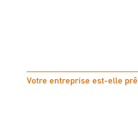
c
i
g
a
r
e
t
t
e
é
l
e
c
t
r
o
n
i
q
u
e
R
o
y
a
u
m
e
-
U
n
Votre entreprise est-elle prê
Vous n'en avez pas encore entendu parler ? Vo
seul ! De nombreuses organisations ne sont 
courant. Si vous mettez des produits de vapot
marché britannique, cette réglementation vo
directement.
er