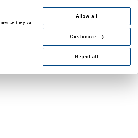
Français
ontact
People ID
Allow all
nience they will
Customize
Reject all