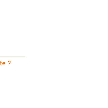
a
u
i
te ?
us n'êtes pas le
toujours pas au
age sur le
us concerne