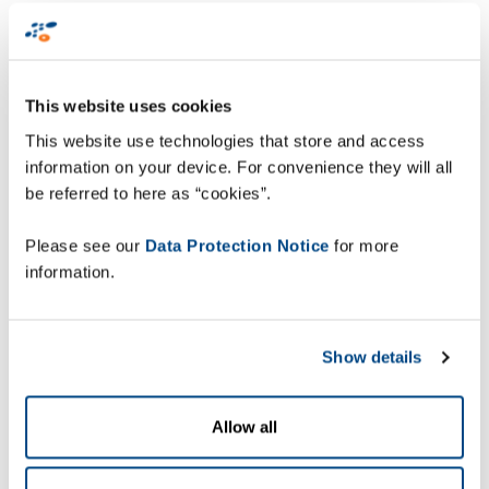
keine Zusatzkosten für RFID-Tags.
Stattdessen wird eine vollständige Ansicht der
geladenen Behälter erfasst. Die zahlreichen
This website uses cookies
Barcodes werden innerhalb kürzester Zeit
gleichzeitig eingelesen und dekodiert. Das
This website use technologies that store and access
Ergebnis ist fehlerfrei. Die Technologie vergleicht
information on your device. For convenience they will all
die Barcodedaten sofort mit den
be referred to here as “cookies”.
Versandaufträgen. Die Anwender werden in
Echtzeit visuell auf Abweichungen, fehlende oder
Please see our
Data Protection Notice
for more
unlesbare Etiketten hingewiesen. Die digitalen
information.
Bilder werden als visueller Beleg gespeichert.
Show details
Allow all