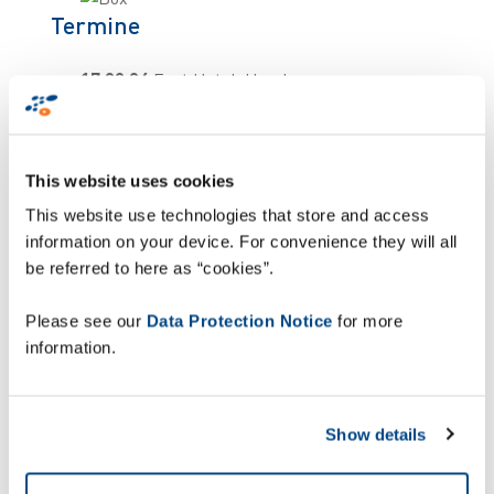
Termine
17.09.24
East Hotel, Hamburg
26.09.24
Classic Remise, Düsseldorf
14.11.24
CXC Panasonic, Ottobrunn
This website uses cookies
Uhrzeit: 10-13 Uhr
Agenda
This website use technologies that store and access
information on your device. For convenience they will all
10:00 Uhr
Registrierung & Kaffee
be referred to here as “cookies”.
10.15 Uhr
Mit welchen Technologie-
Investitionen die Supply Chain smart
Please see our
Data Protection Notice
for more
und effizient optimieren und
information.
digitalisieren?
11:00 Uhr
Robotize your Warehouse:
Autonome Mobile Roboter und ihre
Show details
Anwendungsmöglichkeiten
11:15 Uhr
Live-Demos & Geräte zum