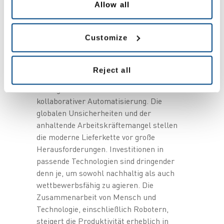
Anfassen: Machine Vision, AMR und
Allow all
Voice: Wie innovative Technologien die
Effizienz Ihrer Prozesse im Lager und
Customize
Produktion nachhaltig verbessern und
automatisieren
ab 12 Uhr
Lunch & Networking
Reject all
Energize your connected Supply Chain
mit digitaler Transformation und
kollaborativer Automatisierung. Die
globalen Unsicherheiten und der
anhaltende Arbeitskräftemangel stellen
die moderne Lieferkette vor große
Herausforderungen. Investitionen in
passende Technologien sind dringender
denn je, um sowohl nachhaltig als auch
wettbewerbsfähig zu agieren. Die
Zusammenarbeit von Mensch und
Technologie, einschließlich Robotern,
steigert die Produktivität erheblich in