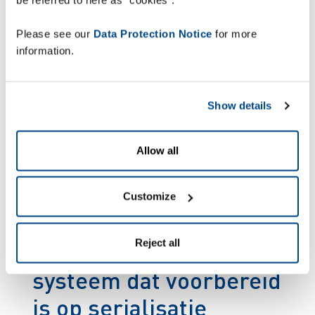
toekomst overweg met alle denkbare
systeemconfiguraties in de verpakkingslijn.
Please see our
Data Protection Notice
for more
information.
Show details
Allow all
Customize
Reject all
Een schaalbaar
systeem dat voorbereid
is op serialisatie