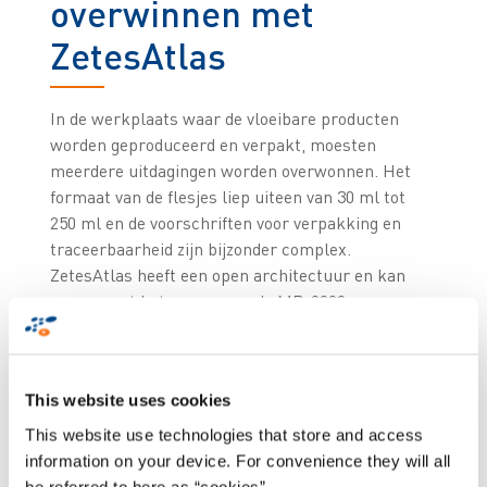
overwinnen met
ZetesAtlas
In de werkplaats waar de vloeibare producten
worden geproduceerd en verpakt, moesten
meerdere uitdagingen worden overwonnen. Het
formaat van de flesjes liep uiteen van 30 ml tot
250 ml en de voorschriften voor verpakking en
traceerbaarheid zijn bijzonder complex.
ZetesAtlas heeft een open architectuur en kan
samen met het geavanceerde MD-9000
inkjetsysteem automatisch coderingen en VOID-
zegels aanbrengen. Bovendien kunnen producten
snel en gemakkelijk worden geïdentificeerd,
This website uses cookies
direct aan de verpakkingslijn. Daarnaast is het
systeem gereed om producten ook te serialiseren
This website use technologies that store and access
en te aggregeren. En dankzij de unieke human-
information on your device. For convenience they will all
machine interface (HMI) kan ZetesAtlas ook in de
be referred to here as “cookies”.