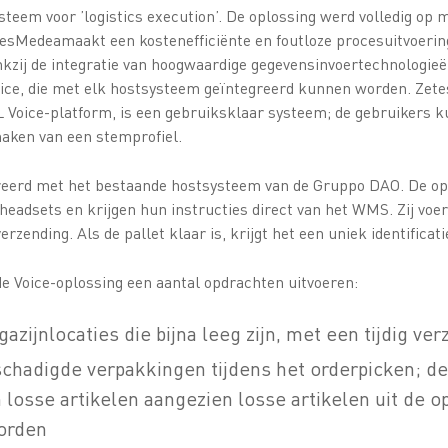
steem voor ’logistics execution’. De oplossing werd volledig op
tesMedeamaakt een kostenefficiënte en foutloze procesuitvoering
nkzij de integratie van hoogwaardige gegevensinvoertechnologieën
ice, die met elk hostsysteem geïntegreerd kunnen worden. Zete
 Voice-platform, is een gebruiksklaar systeem; de gebruikers 
maken van een stemprofiel.
reerd met het bestaande hostsysteem van de Gruppo DAO. De op
eadsets en krijgen hun instructies direct van het WMS. Zij voer
erzending. Als de pallet klaar is, krijgt het een uniek identificati
 Voice-oplossing een aantal opdrachten uitvoeren:
zijnlocaties die bijna leeg zijn, met een tijdig ve
chadigde verpakkingen tijdens het orderpicken; de
 losse artikelen aangezien losse artikelen uit de 
orden