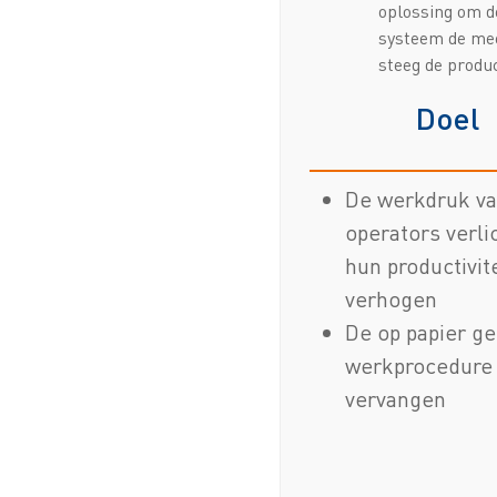
oplossing om de
systeem de mee
steeg de produ
Doel
De werkdruk va
operators verli
hun productivite
verhogen
De op papier g
werkprocedure
vervangen