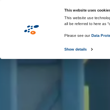
Overslaan
Solutions
Markten
Technologieën &
en
This website uses cookie
naar
This website use technolog
all be referred to here as “
de
inhoud
Please see our
Data Prot
gaan
Show details