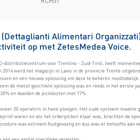
RCH51
Dettaglianti Alimentari Organizzati
tiviteit op met ZetesMedea Voice.
distributiecentrum voor Trentino - Zuid-Tirol, heeft momente
 In 2014 werd het magazijn in Lavis in de provincie Trente uitgebr
essen en een nieuwe oplossing om deze te beheren noodzakelijk. 
em de meest geschikte oplossing was en reeds in het eerste jaa
t 20% en daalden de pickkosten met 17%.
eveer 20 operators in twee ploegen. Het oude systeem maakte g
eprint waren en als het orderpicken klaar was, brachten de oper
rocedure was extreem foutgevoelig en dus was er behoefte aan ee
 aan een aantal specifieke vereisten: