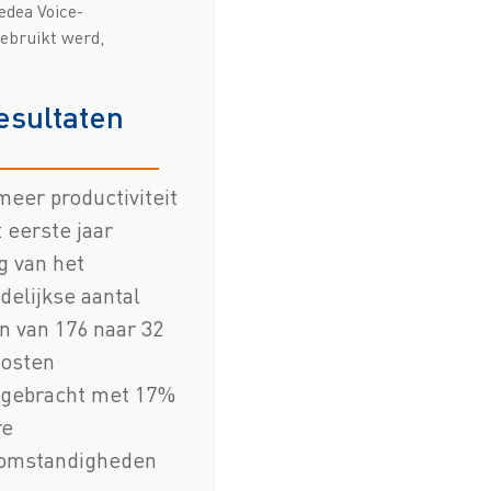
edea Voice-
gebruikt werd,
esultaten
eer productiviteit
t eerste jaar
g van het
elijkse aantal
n van 176 naar 32
kosten
ggebracht met 17%
re
omstandigheden