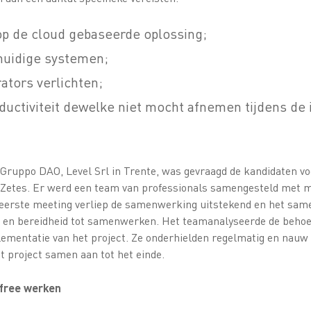
p de cloud gebaseerde oplossing;
 huidige systemen;
ators verlichten;
oductiviteit dewelke niet mocht afnemen tijdens de
Gruppo DAO, Level Srl in Trente, was gevraagd de kandidaten voo
or Zetes. Er werd een team van professionals samengesteld met
e eerste meeting verliep de samenwerking uitstekend en het sam
it en bereidheid tot samenwerken. Het teamanalyseerde de beho
plementatie van het project. Ze onderhielden regelmatig en nauw
t project samen aan tot het einde.
free werken