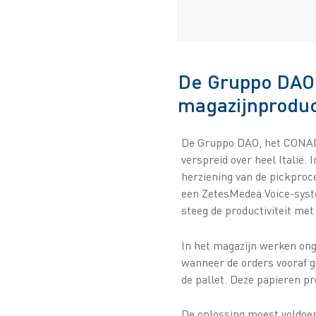
De Gruppo DAO (
magazijnproduc
De Gruppo DAO, het CONAD-
verspreid over heel Italië.
herziening van de pickproc
een ZetesMedea Voice-syste
steeg de productiviteit me
In het magazijn werken ong
wanneer de orders vooraf g
de pallet. Deze papieren p
De oplossing moest voldoen