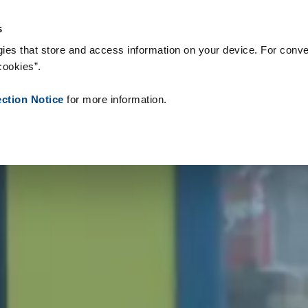
 Supplies
Onze klanten
Over Zetes
Nieuws
Contact
Peo
s
ies that store and access information on your device. For conve
cookies”.
ection Notice
for more information.