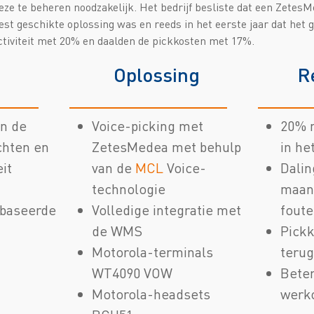
ze te beheren noodzakelijk. Het bedrijf besliste dat een ZetesM
st geschikte oplossing was en reeds in het eerste jaar dat het 
ctiviteit met 20% en daalden de pickkosten met 17%.
Oplossing
R
n de
Voice-picking met
20% m
chten en
ZetesMedea met behulp
in he
it
van de
MCL
Voice-
Dalin
technologie
maand
ebaseerde
Volledige integratie met
foute
de WMS
Pick
Motorola-terminals
teru
WT4090 VOW
Bete
Motorola-headsets
werk