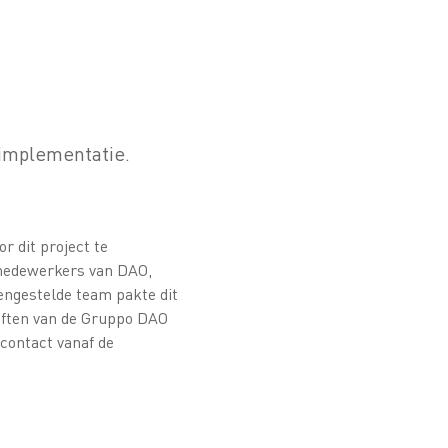
 implementatie.
r dit project te
 medewerkers van DAO,
engestelde team pakte dit
eften van de Gruppo DAO
 contact vanaf de