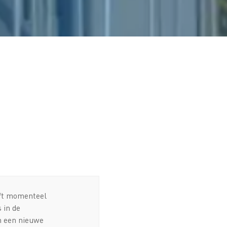
eft momenteel
 in de
en een nieuwe