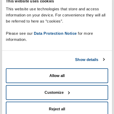
This website uses cookies
This website use technologies that store and access
information on your device. For convenience they will all
be referred to here as “cookies”.
Na ons in door derden
aangeboden
Please see our
Data Protection Notice
for more
toepassingen te
information.
hebben verdiept, om
snel een click &
Show details
collect-dienst te
kunnen introduceren,
Allow all
was het duidelijk dat
ZetesAthena een zeer
Customize
kostenbesparende
oplossing bood. Met
Reject all
hun in de cloud