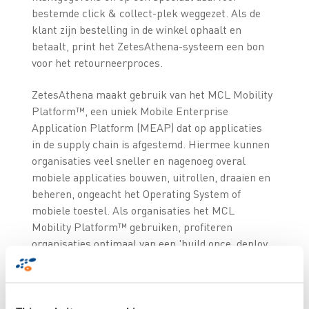
bestemde click & collect-plek weggezet. Als de
klant zijn bestelling in de winkel ophaalt en
betaalt, print het ZetesAthena-systeem een bon
voor het retourneerproces.
ZetesAthena maakt gebruik van het MCL Mobility
Platform™, een uniek Mobile Enterprise
Application Platform (MEAP) dat op applicaties
in de supply chain is afgestemd. Hiermee kunnen
organisaties veel sneller en nagenoeg overal
mobiele applicaties bouwen, uitrollen, draaien en
beheren, ongeacht het Operating System of
mobiele toestel. Als organisaties het MCL
Mobility Platform™ gebruiken, profiteren
organisaties optimaal van een 'build once, deploy
to many'-benadering met alle voordelen van
mobiliteit, zonder de daarmee gepaard gaande
complexiteit.