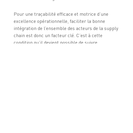
Pour une traçabilité efficace et motrice d’une
excellence opérationnelle, faciliter la bonne
intégration de l’ensemble des acteurs de la supply
chain est donc un facteur clé. C’est à cette
condition qu’il devient possible de suivre
l’information dans la supply chain et de restituer
les informations en temps réel.
Revenons sur le
concept de visibilité
supply chain…
La mise en place d’un système à des fins de
traçabilité permet d’obtenir la visibilité supply
chain par :