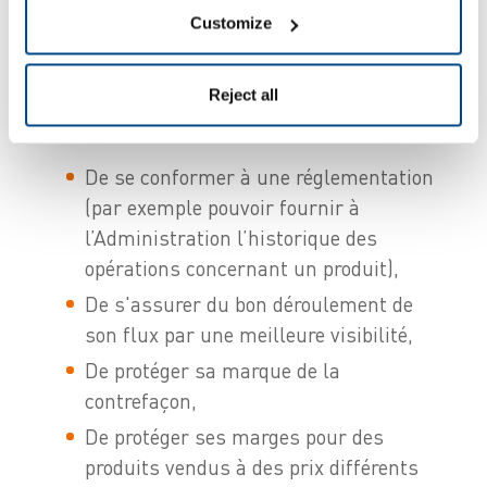
de vos systèmes de
Customize
traçabilité ?
Reject all
Les cas sont divers. Il peut s’agir d’une volonté :
De se conformer à une réglementation
(par exemple pouvoir fournir à
l’Administration l’historique des
opérations concernant un produit),
De s'assurer du bon déroulement de
son flux par une meilleure visibilité,
De protéger sa marque de la
contrefaçon,
De protéger ses marges pour des
produits vendus à des prix différents