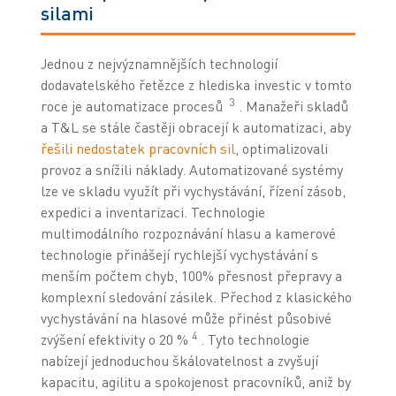
silami
Jednou z nejvýznamnějších technologií
dodavatelského řetězce z hlediska investic v tomto
3
roce je automatizace procesů
. Manažeři skladů
a T&L se stále častěji obracejí k automatizaci, aby
řešili nedostatek pracovních sil
, optimalizovali
provoz a snížili náklady. Automatizované systémy
lze ve skladu využít při vychystávání, řízení zásob,
expedici a inventarizaci. Technologie
multimodálního rozpoznávání hlasu a kamerové
technologie přinášejí rychlejší vychystávání s
menším počtem chyb, 100% přesnost přepravy a
komplexní sledování zásilek. Přechod z klasického
vychystávání na hlasové může přinést působivé
4
zvýšení efektivity o 20 %
. Tyto technologie
nabízejí jednoduchou škálovatelnost a zvyšují
kapacitu, agilitu a spokojenost pracovníků, aniž by