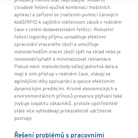
cloudové řešení využívá kombinaci mobilních
aplikací a zařízení se značením pomocí čárových
kódů/RFID k zajištění viditelnosti zásob v reálném
čase v celém dodavatelském řetězci. Robustní
řešení logistiky příjmu usnadňuje efektivní
zpracování vraceného zboží a umožňuje
maloobchodům vracet zboží zpět na sklad nebo je
renovovat/vyřadit a minimalizovat reklamace.
Pokud navíc maloobchody sdílejí jednotná data a
mají k nim přístup v reálném čase, stávají se
agilnějšími díky spolupráci a vysoce efektivním
dynamickým predikcím. Kromě ekonomických a
environmentálních přínosů prevence plýtvání také
zvyšuje loajalitu zákazníků, protože spotřebitelé
stále více vyhledávají prokazatelně udržitelné
postupy.
Řešení problémů s pracovními