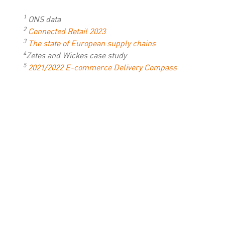
1
ONS data
2
Connected Retail 2023
3
The state of European supply chains
4
Zetes and Wickes case study
5
2021/2022 E-commerce Delivery Compass
SPOJTE SE S NÁMI A
ZJISTĚTE, KTERÁ
TECHNOLOGIE JE