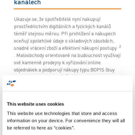
kanálech
Ukazuje se, že spotřebitelé nyní nakupují
prostřednictvím digitálních a fyzických kanálů
téměř stejnou měrou. Při prohlížení a nákupech
oceňují spolehlivé údaje o skladových zásobách,
2
snadné vrácení zboží a efektivní nákupní postupy
. Maloobchody orientované na budoucnost využívají
své kamenné prodejny k vyřizování online
objednávek a podporují nákupy typu BOPIS (buy
online, pickup in-store). Úspěch v omnichannel
prostředí proto vyžaduje bezchybné
řízení zásob a
chytrý in-store managemen
t. Řešení pro
inteligentní řízení zásob se 100% přesností a
This website uses cookies
přehledem v reálném čase eliminuje nedostatek
zásob, maximalizuje marže, dostupnost na pultech
This website use technologies that store and access
a zvyšuje spokojenost zákazníků. Maloobchody
information on your device. For convenience they will all
mohou rychle doplňovat zásoby nebo je
be referred to here as “cookies”.
přemisťovat, aby splnili objednávky. Jednotné