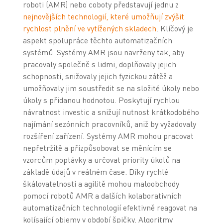
roboti (AMR) nebo coboty představují jednu z
nejnovějších technologií, které umožňují zvýšit
rychlost plnění ve vytížených skladech
. Klíčový je
aspekt spolupráce těchto automatizačních
systémů. Systémy AMR jsou navrženy tak, aby
pracovaly společně s lidmi, doplňovaly jejich
schopnosti, snižovaly jejich fyzickou zátěž a
umožňovaly jim soustředit se na složité úkoly nebo
úkoly s přidanou hodnotou. Poskytují rychlou
návratnost investic a snižují nutnost krátkodobého
najímání sezónních pracovníků, aniž by vyžadovaly
rozšíření zařízení. Systémy AMR mohou pracovat
nepřetržitě a přizpůsobovat se měnícím se
vzorcům poptávky a určovat priority úkolů na
základě údajů v reálném čase. Díky rychlé
škálovatelnosti a agilitě mohou maloobchody
pomocí robotů AMR a dalších kolaborativních
automatizačních technologií efektivně reagovat na
kolísající objemy v období špičky. Algoritmy