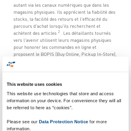
autant via les canaux numériques que dans les
magasins physiques. Ils apprécient la fiabilité des
stocks, la facilité des retours et l'efficacité du
parcours d'achat lorsqu'ils recherchent et
2
achètent des articles
. Les détaillants tournés
vers l'avenir utilisent leurs magasins physiques
pour honorer les commandes en ligne et
proposent le BOPIS (Buy Online, Pickup In-Store),
qui permet de faire un achat en ligne et de le
récupérer en magasin. Le succès de l'omnicanal
exige dès lors
une parfaite gestion des stocks en
même temps qu’une gestion intelligente en
This website uses cookies
magasin
. Une solution de visibilité des stocks en
This website use technologies that store and access
temps réel, avec une précision des stocks de 100
information on your device. For convenience they will all
%, permet d'éliminer les ruptures, de maximiser
be referred to here as “cookies”.
les marges, d'optimiser la disponibilité en rayon et
d'améliorer l'expérience client. Les détaillants ont
Please see our
Data Protection Notice
for more
la possibilité de se réapprovisionner rapidement
information.