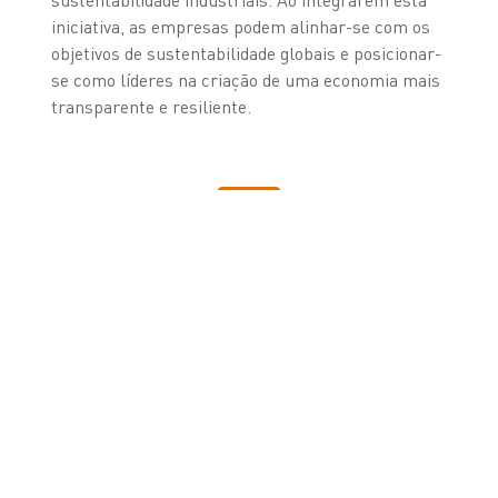
iniciativa, as empresas podem alinhar-se com os
objetivos de sustentabilidade globais e posicionar-
se como líderes na criação de uma economia mais
transparente e resiliente.
CONTACTE-NOS PARA
SABER QUAL É A
TECNOLOGIA MAIS
ADEQUADA PARA
MELHORAR AS SUAS
OPERAÇÕES.