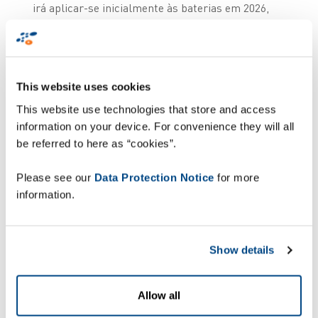
irá aplicar-se inicialmente às baterias em 2026,
seguindo-se os têxteis, a eletrónica e outras
categorias. Até 2030, serão abrangidos cerca de 30
setores. Personalizado para cada grupo de
produtos, o PDP utiliza suportes de dados como
This website uses cookies
códigos QR ou etiquetas RFID para permitir a
reutilização, reparação, reciclagem e a
This website use technologies that store and access
conformidade com regulamentos rigorosos.
information on your device. For convenience they will all
be referred to here as “cookies”.
As implicações para as
Please see our
Data Protection Notice
for more
cadeias de
information.
abastecimento globais
Show details
O impacto do PDP irá alargar-se além da Europa,
afetando as cadeias de abastecimento globais e
Allow all
exigindo que as empresas cumpram novas