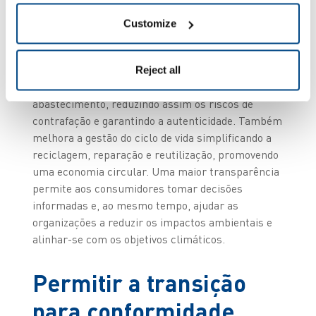
normas. Isto representa desafios e cria
oportunidades para os fabricantes, distribuidores
Customize
e retalhistas alinharem as operações com as
expectativas internacionais. A conformidade com o
PDP melhora a rastreabilidade ao fornecer
Reject all
visibilidade de ponta a ponta da cadeia de
abastecimento, reduzindo assim os riscos de
contrafação e garantindo a autenticidade. Também
melhora a gestão do ciclo de vida simplificando a
reciclagem, reparação e reutilização, promovendo
uma economia circular. Uma maior transparência
permite aos consumidores tomar decisões
informadas e, ao mesmo tempo, ajudar as
organizações a reduzir os impactos ambientais e
alinhar-se com os objetivos climáticos.
Permitir a transição
para conformidade