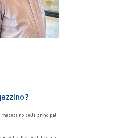
gazzino?
 magazzino delle principali
one del pallet perfetto, ma