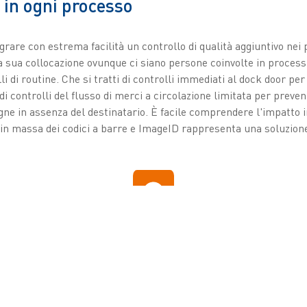
 in ogni processo
rare con estrema facilità un controllo di qualità aggiuntivo nei 
a sua collocazione ovunque ci siano persone coinvolte in process
i di routine. Che si tratti di controlli immediati al dock door per
i controlli del flusso di merci a circolazione limitata per preveni
egne in assenza del destinatario. È facile comprendere l'impatto
 in massa dei codici a barre e ImageID rappresenta una soluzione 
MAGGIORI INFORMAZIONI SU
ZETESMEDEA IMAGEID