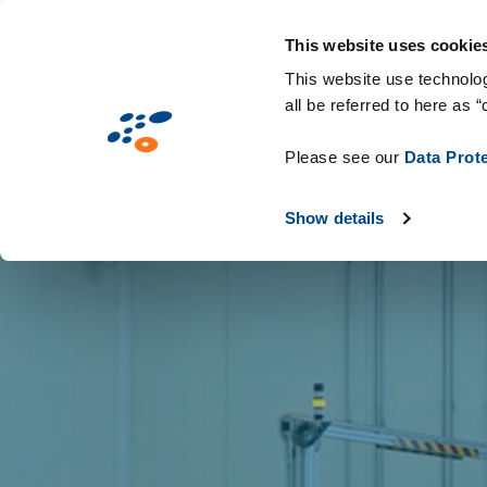
Salta
Soluzioni
Mercati
Tecnologie & C
al
This website uses cookie
contenuto
This website use technolog
all be referred to here as “
principale
Please see our
Data Prot
Show details