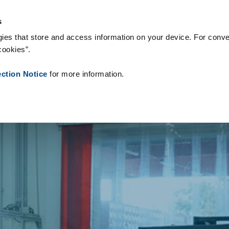
onsumabili
Case Study
Chi siamo
Notizie
Contatti
Peop
s
ies that store and access information on your device. For conve
cookies”.
ection Notice
for more information.