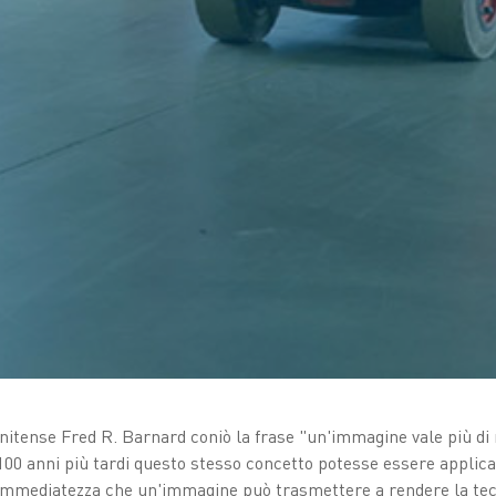
unitense Fred R. Barnard coniò la frase "un'immagine vale più di
0 anni più tardi questo stesso concetto potesse essere applicat
'immediatezza che un'immagine può trasmettere a rendere la tecn