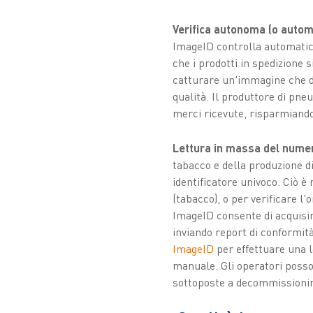
Verifica autonoma (o automa
ImageID controlla automatica
che i prodotti in spedizione s
catturare un'immagine che di
qualità. Il produttore di pne
merci ricevute, risparmiando
Lettura in massa del numer
tabacco e della produzione di
identificatore univoco. Ciò è
(tabacco), o per verificare l'
ImageID consente di acquisire
inviando report di conformità
ImageID
per effettuare una l
manuale. Gli operatori posso
sottoposte a decommissioning