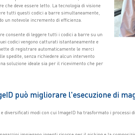
e che deve essere letto. La tecnologia di visione
ggere tutti questi codici a barre simultaneamente,
do un notevole incremento di efficienza.
re consente di leggere tutti i codici a barre su un
 quei codici vengono catturati istantaneamente e
ette di registrare automaticamente le merci
lle spedite, senza richiedere alcun intervento
 una soluzione ideale sia per il ricevimento che per
eID può migliorare l'esecuzione di ma
e diversificati modi con cui ImageID ha trasformato i processi di
magazzini impiegano ingenti risorse per il picking e la composizi