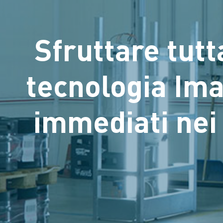
Sfruttare tutt
tecnologia Imag
immediati nei