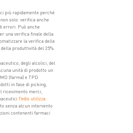
rci più rapidamente perché
non solo: verifica anche
 di errori. Può anche
 una verifica finale della
matizzare la verifica delle
ella produttività del 25%.
ceutico, degli alcolici, del
scuna unità di prodotto un
i FMD (farma) e TPD
dotti in fase di picking,
al ricevimento merci,
rmaceutici
Tedis utilizza
tto senza alcun intervento
zioni contenenti farmaci