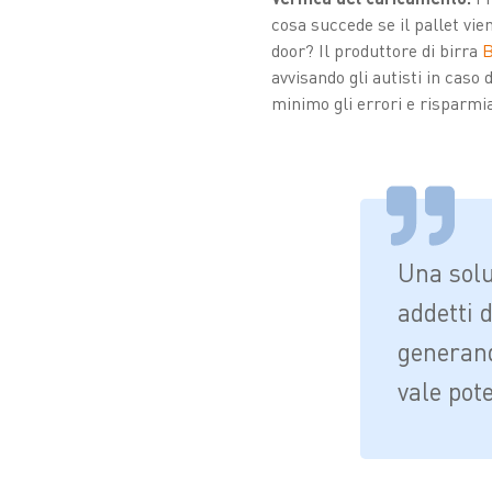
cosa succede se il pallet vie
door? Il produttore di birra
B
avvisando gli autisti in caso
minimo gli errori e risparm
Una soluz
addetti 
generand
vale pot