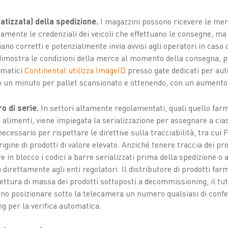
tizzata) della spedizione.
I magazzini possono ricevere le me
mente le credenziali dei veicoli che effettuano le consegne, ma 
iano corretti e potenzialmente invia avvisi agli operatori in caso
mostra le condizioni della merce al momento della consegna, per
umatici
Continental utilizza ImageID
presso gate dedicati per auto
 un minuto per pallet scansionato e ottenendo, con un aumento d
o di serie.
In settori altamente regolamentati, quali quello farma
 alimenti, viene impiegata la serializzazione per assegnare a cia
 necessario per rispettare le direttive sulla tracciabilità, tra cu
origine di prodotti di valore elevato. Anziché tenere traccia dei pro
 in blocco i codici a barre serializzati prima della spedizione o 
 direttamente agli enti regolatori. Il distributore di prodotti fa
ettura di massa dei prodotti sottoposti a decommissioning, il tu
no posizionare sotto la telecamera un numero qualsiasi di confe
 per la verifica automatica.