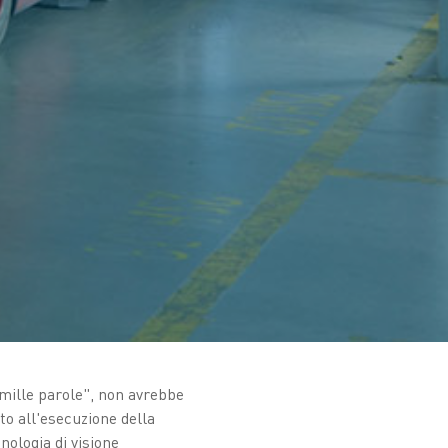
 mille parole", non avrebbe
o all'esecuzione della
ologia di visione