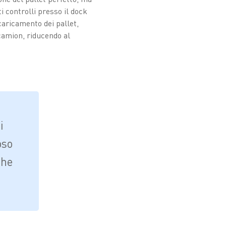
i controlli presso il dock
caricamento dei pallet,
 camion, riducendo al
i
oso
che