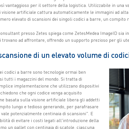
osì vantaggioso per il settore della logistica. Utilizzabile in una
i visione artificiale cattura automaticamente le immagini ad alta
mero elevato di scansioni dei singoli codici a barre, un compito ri
onsultant presso Zetes spiega come ZetesMedea ImageID sia in gr
 trovano ad affrontare, offrendo un supporto prezioso per gli ute
 scansione di un elevato volume di codic
dei codici a barre sono tecnologie ormai ben
i tutti i magazzini del mondo. Si tratta di
mplice implementazione che utilizzano dispositivi
chiedono che ogni codice venga acquisito
 basata sulla visione artificiale libera gli addetti
mpito lungo e tedioso generando, per parafrasare
vale potenzialmente centinaia di scansioni". E
ità di evitare i costi legati all'introduzione della
o un pallet con centinaia di scatole, ciascuna