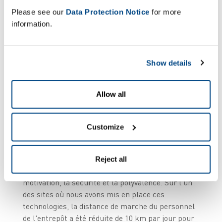
Please see our
Data Protection Notice
for more
information.
L'automatisation au
service de l'humain
Show details
Malgré les idées reçues, l'adoption de ces outils
Allow all
est souvent bien accueillie par les opérateurs.
Les AMR éliminent les aspects physiquement
pénibles du travail, comme la marche excessive
Customize
et les manipulations répétitives, ce qui permet
aux opérateurs de se concentrer sur des activités
à plus forte valeur ajoutée. Nous constatons
Reject all
systématiquement un impact positif sur la
motivation, la sécurité et la polyvalence. Sur l'un
des sites où nous avons mis en place ces
technologies, la distance de marche du personnel
de l'entrepôt a été réduite de 10 km par jour pour