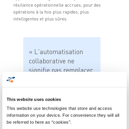
résilience opérationnelle accrues, pour des
opérations à la fois plus rapides, plus
intelligentes et plus sûres.
« L'automatisation
collaborative ne
signifie pas remplacer
l'humain par la
machine, mais créer
un écosystème où
This website uses cookies
chacun apporte de la
This website use technologies that store and access
valeur. »
information on your device. For convenience they will all
be referred to here as “cookies”.