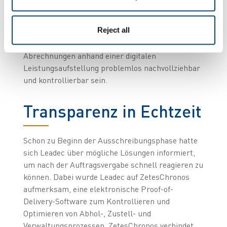
abgeschlossenen Prozesse. Die Reihenfolge der
Ablieferstellen soll für ihn ebenso online abrufbar
Reject all
sein wie Zeitpunkt und Ort der Warenübergabe.
Nicht zuletzt sollen auch die monatlichen
Abrechnungen anhand einer digitalen
Leistungsaufstellung problemlos nachvollziehbar
und kontrollierbar sein.
Transparenz in Echtzeit
Schon zu Beginn der Ausschreibungsphase hatte
sich Leadec über mögliche Lösungen informiert,
um nach der Auftragsvergabe schnell reagieren zu
können. Dabei wurde Leadec auf ZetesChronos
aufmerksam, eine elektronische Proof-of-
Delivery-Software zum Kontrollieren und
Optimieren von Abhol-, Zustell- und
Verwaltungsprozessen. ZetesChronos verbindet