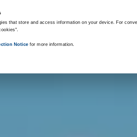
n & Supplies
Referenzen
Über Uns
News
Kontakt
Peop
s
ies that store and access information on your device. For conve
cookies”.
ection Notice
for more information.