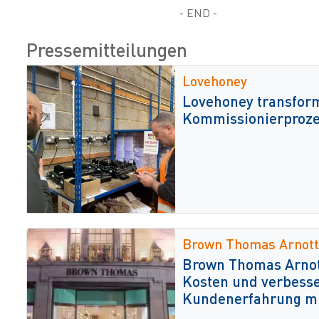
- END -
Pressemitteilungen
Lovehoney
Lovehoney transform
Kommissionierproze
Brown Thomas Arnott
Brown Thomas Arnott
Kosten und verbesse
Kundenerfahrung mi