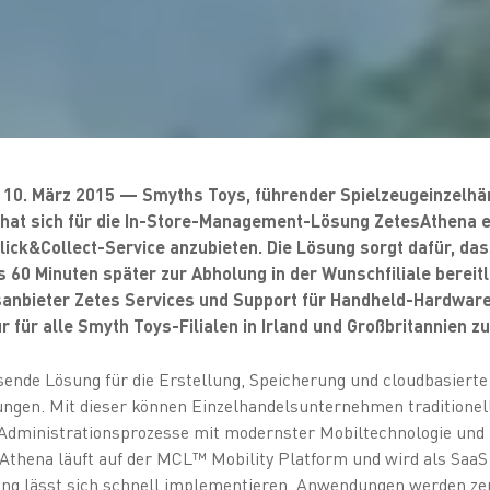
 10. März 2015 — Smyths Toys, führender Spielzeugeinzelhänd
, hat sich für die In-Store-Management-Lösung ZetesAthena 
lick&Collect-Service anzubieten. Die Lösung sorgt dafür, das
 60 Minuten später zur Abholung in der Wunschfiliale bereit
sanbieter Zetes Services und Support für Handheld-Hardwar
r für alle Smyth Toys-Filialen in Irland und Großbritannien z
ssende
Lösung für die Erstellung, Speicherung und cloudbasierte 
en. Mit dieser können Einzelhandelsunternehmen traditionell
Administrationsprozesse mit modernster Mobiltechnologie und 
esAthena läuft auf der MCL™ Mobility Platform und wird als SaaS
ng lässt sich schnell implementieren, Anwendungen werden zent