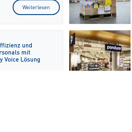
Weiterlesen
ffizienz und
rsonals mit
y Voice Lösung
Weiterlesen
er
Footer
orte
Verwendung von Cookies