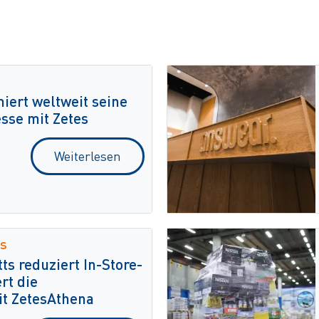
iert weltweit seine
sse mit Zetes
Weiterlesen
s
s reduziert In-Store-
rt die
t ZetesAthena