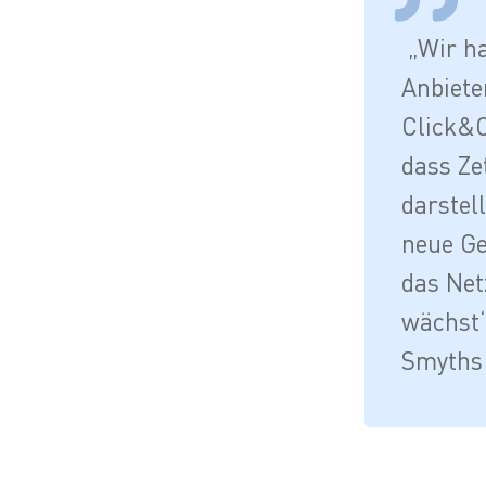
„Wir ha
Anbiete
Click&C
dass Ze
darstel
neue Ge
das Net
wächst“
Smyths 