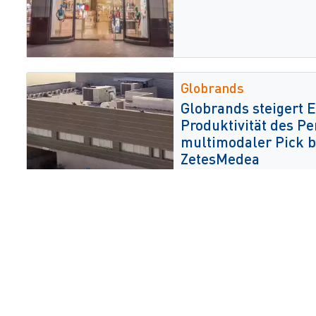
Globrands
Globrands steigert E
Produktivität des Pe
multimodaler Pick b
ZetesMedea
Foot
Stand