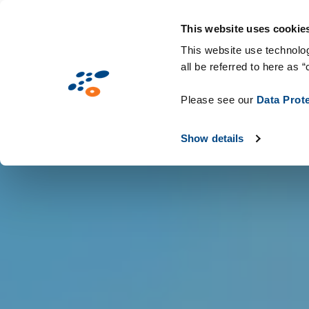
Direkt
Lösungen
Branchen
Technologie
zum
This website uses cookie
Inhalt
This website use technolog
all be referred to here as “
Please see our
Data Prot
Show details