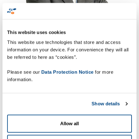
This website uses cookies
This website use technologies that store and access
information on your device. For convenience they will all
be referred to here as “cookies”.
Please see our
Data Protection Notice
for more
information.
Juan José Martínez
heeft de afgelopen 25 jaar
een sleutelrol gespeeld in het succes van Zetes.
Onder zijn leiderschap werd de Collaborative
Show details
Supply Chain Suite ontwikkeld, wat een grote
bijdrage leverde aan de stabiliteit en het succes
Allow all
van Zetes. De suite biedt fabrikanten, transport-
en logistieke bedrijven en retailers krachtige