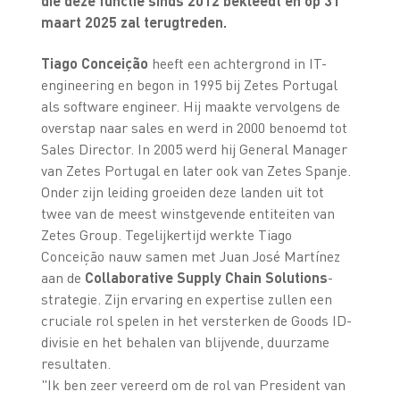
die deze functie sinds 2012 bekleedt en op 31
maart 2025 zal terugtreden.
Tiago Conceição
heeft een achtergrond in IT-
engineering en begon in 1995 bij Zetes Portugal
als software engineer. Hij maakte vervolgens de
overstap naar sales en werd in 2000 benoemd tot
Sales Director. In 2005 werd hij General Manager
van Zetes Portugal en later ook van Zetes Spanje.
Onder zijn leiding groeiden deze landen uit tot
twee van de meest winstgevende entiteiten van
Zetes Group. Tegelijkertijd werkte Tiago
Conceição nauw samen met Juan José Martínez
aan de
Collaborative Supply Chain Solutions
-
strategie. Zijn ervaring en expertise zullen een
cruciale rol spelen in het versterken de Goods ID-
divisie en het behalen van blijvende, duurzame
resultaten.
"Ik ben zeer vereerd om de rol van President van