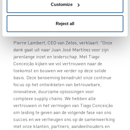
oplossingen om hun complete supply chain
Customize
optimaliseren. Met zijn visie en vindingrijkheid
heeft hij deze 25 jaar een stevig fundament
gelegd, waarop Tiago Conceição kan voortbouwen
Reject all
om Zetes naar de toekomst te leiden.
Pierre Lambert, CEO van Zetes, verklaart: "Onze
dank gaat uit naar Juan José Martínez voor zijn
jarenlange inzet en leiderschap. Met Tiago
Conceição kijken we vol vertrouwen naar de
toekomst en bouwen we verder op deze solide
basis. Deze benoeming benadrukt onze continue
focus op het ontwikkelen van betrouwbare,
innovatieve, duurzame oplossingen voor
complexe supply chains. We hebben alle
vertrouwen in het vermogen van Tiago Conceição
om leiding te geven aan de volgende fase van ons
succes en we verheugen ons op de samenwerking
met onze klanten, partners, aandeelhouders en