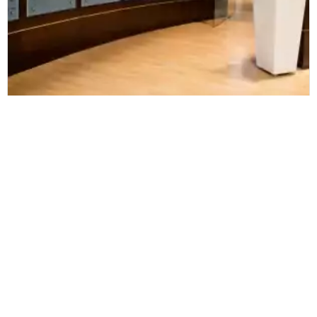
Corporate News
Zetes benoemt Pierre Lambert als
nieuwe CEO
Lees verder