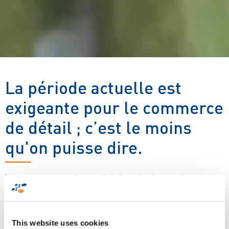
La période actuelle est
exigeante pour le commerce
de détail ; c’est le moins
qu'on puisse dire.
Le consommateur devenu digital est de plus en plus
autonome et il s'attend à recevoir les bons articles au bon
moment, et à chaque fois. En parallèle, les ventes en ligne
continuent leur croissance. Et si le fait que les besoins des
This website uses cookies
consommateurs augmentent et nécessitent de développer