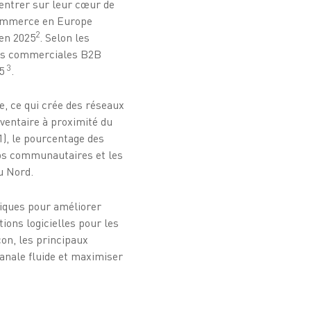
ncentrer sur leur cœur de
commerce en Europe
2
 en 2025
. Selon les
ons commerciales B2B
3
25
.
e, ce qui crée des réseaux
nventaire à proximité du
1), le pourcentage des
ubs communautaires et les
u Nord.
giques pour améliorer
tions logicielles pour les
on, les principaux
canale fluide et maximiser