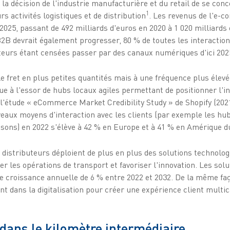
à la décision de l'industrie manufacturière et du retail de se co
1
rs activités logistiques et de distribution
. Les revenus de l'e-
i 2025, passant de 492 milliards d'euros en 2020 à 1 020 milliards
2B devrait également progresser, 80 % de toutes les interacti
teurs étant censées passer par des canaux numériques d'ici 20
e fret en plus petites quantités mais à une fréquence plus élevé
e à l'essor de hubs locaux agiles permettant de positionner l'i
 l'étude « eCommerce Market Credibility Study » de Shopify (202
veaux moyens d'interaction avec les clients (par exemple les h
aisons) en 2022 s'élève à 42 % en Europe et à 41 % en Amérique d
 distributeurs déploient de plus en plus des solutions technolo
er les opérations de transport et favoriser l'innovation. Les solu
e croissance annuelle de 6 % entre 2022 et 2032. De la même faç
ent dans la digitalisation pour créer une expérience client multi
 dans le kilomètre intermédiaire