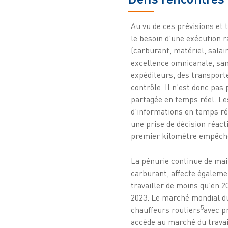
Au vu de ces prévisions et 
le besoin d'une exécution r
(carburant, matériel, salai
excellence omnicanale, sans
expéditeurs, des transporte
contrôle. Il n'est donc pas
partagée en temps réel. Le
d'informations en temps ré
une prise de décision réac
premier kilomètre empêchen
La pénurie continue de mai
carburant, affecte égalemen
travailler de moins qu’en 
2023. Le marché mondial du 
5
chauffeurs routiers
avec p
accède au marché du travail