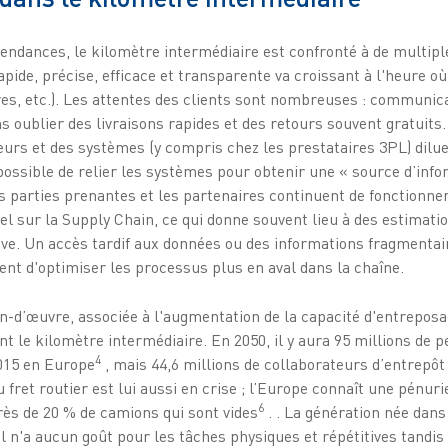
tendances, le kilomètre intermédiaire est confronté à de multip
apide, précise, efficace et transparente va croissant à l'heure 
res, etc.). Les attentes des clients sont nombreuses : communic
 oublier des livraisons rapides et des retours souvent gratuits.
urs et des systèmes (y compris chez les prestataires 3PL) dilue la
 possible de relier les systèmes pour obtenir une « source d’info
s parties prenantes et les partenaires continuent de fonctionne
el sur la Supply Chain, ce qui donne souvent lieu à des estimati
tive. Un accès tardif aux données ou des informations fragmentai
t d'optimiser les processus plus en aval dans la chaîne.
n-d’œuvre, associée à l'augmentation de la capacité d'entreposa
t le kilomètre intermédiaire. En 2050, il y aura 95 millions de 
4
2015 en Europe
, mais 44,6 millions de collaborateurs d’entrepôt
fret routier est lui aussi en crise ; l’Europe connaît une pénuri
6
rès de 20 % de camions qui sont vides
. . La génération née dan
 n'a aucun goût pour les tâches physiques et répétitives tandis