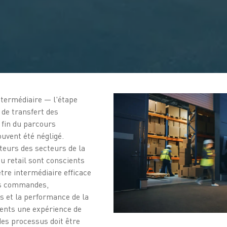
ntermédiaire — l'étape
 de transfert des
 fin du parcours
uvent été négligé.
cteurs des secteurs de la
du retail sont conscients
tre intermédiaire efficace
es commandes,
s et la performance de la
lients une expérience de
des processus doit être