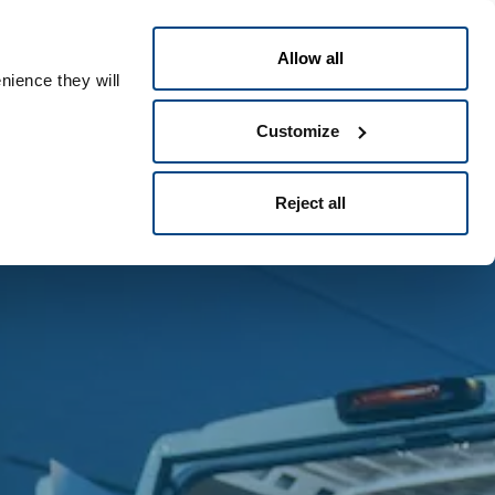
Français
Contact
People ID
Allow all
nience they will
Customize
Reject all