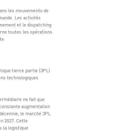
 dans les mouvements de
ande. Les activités
nnement et le dispatching
erne toutes les opérations
te.
tique tierce partie (3PL)
ions technologiques
ermédiaire ne fait que
n constante augmentation
e décennie, le marché 3PL
en 2027. Cette
 la logistique