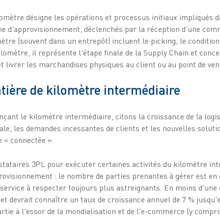
lomètre désigne les opérations et processus initiaux impliqués
e d'approvisionnement, déclenchés par la réception d'une comm
tre (souvent dans un entrepôt) incluent le picking, le conditio
ilomètre, il représente l'étape finale de la Supply Chain et conc
 livrer les marchandises physiques au client ou au point de ven
ière de kilomètre intermédiaire
çant le kilomètre intermédiaire, citons la croissance de la logis
nale, les demandes incessantes de clients et les nouvelles solut
e « connectée ».
tataires 3PL pour exécuter certaines activités du kilomètre int
rovisionnement : le nombre de parties prenantes à gérer est e
e service à respecter toujours plus astreignants. En moins d'un
et devrait connaître un taux de croissance annuel de 7 % jusqu'
tie à l'essor de la mondialisation et de l'e-commerce (y compris