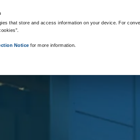
s & Consommables
Références
À propos de nous
Actualités
s
ies that store and access information on your device. For conve
cookies”.
ection Notice
for more information.