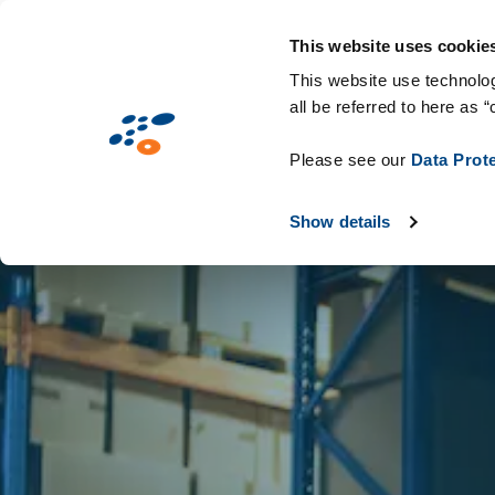
Aller
Solutions
Secteurs d'activité
Technologie
au
This website uses cookie
contenu
This website use technolog
all be referred to here as “
principal
Please see our
Data Prot
Show details