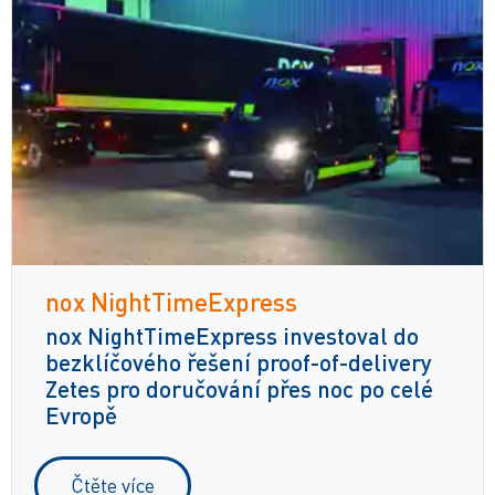
nox NightTimeExpress
nox NightTimeExpress investoval do
bezklíčového řešení proof-of-delivery
Zetes pro doručování přes noc po celé
Evropě
Čtěte více