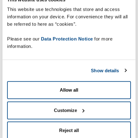
si vybrala společnost
This website use technologies that store and access
ZETES pro kompletní
information on your device. For convenience they will all
obnovu mobilních
be referred to here as “cookies”.
počítačů. Věříme, že
Please see our
Data Protection Notice
for more
spojení naší nabídky
information.
kombinující hardware
s profesionálními
Show details
službami ZETES
TotalCare pomůže
Allow all
firmě Swiss Post
poskytovat vynikající
Customize
služby zákazníkům po
celé zemi, "říká Stefan
Butz, generální ředitel,
Reject all