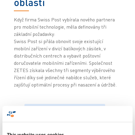
oblasti
Když firma Swiss Post vybírala nového partnera
pro mobilní technologie, měla definovány tři
základní požadavky:
Swiss Post si přála obnovit svoje existující
mobilní zařízení v divizí balíkových zásilek, v
distribučních centrech a vybavit poštovní
doručovatele mobilními zařízeními. Společnost
ZETES získala všechny tři segmenty výběrového
řízení díky své jedinečné nabídce služeb, které
zajišťují optimální procesy při nasazení a údržbě.
"Jsme velmi hrdí na
to, že Švýcarská pošta
This website uses cookies