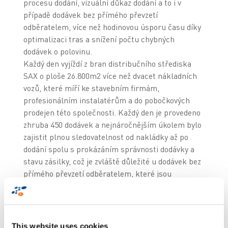
procesu dodání, vizuální důkaz dodání a to i v
případě dodávek bez přímého převzetí
odběratelem, více než hodinovou úsporu času díky
optimalizaci tras a snížení počtu chybných
dodávek o polovinu.
Každý den vyjíždí z bran distribučního střediska
SAX o ploše 26.800m2 více než dvacet nákladních
vozů, které míří ke stavebním firmám,
profesionálním instalatérům a do pobočkových
prodejen této společnosti. Každý den je provedeno
zhruba 450 dodávek a nejnáročnějším úkolem bylo
zajistit plnou sledovatelnost od nakládky až po
dodání spolu s prokázáním správnosti dodávky a
stavu zásilky, což je zvláště důležité u dodávek bez
přímého převzetí odběratelem, které jsou
například ponechány na staveništi podle pokynů
zákazníka.
Firma SAX neustále hledá nové progresivní
způsoby, jak zajistit co nejlepší služby pro své
This website uses cookies