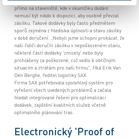
mimo provozovnu nebo jsou zásilky doručovány
přímo na staveniště, kde v okamžiku dodání
nemusí být nikdo k dispozici, aby osobně převzal
zásilku. Takové dodávky byly často předmětem
sporů zejména z hlediska úplnosti a stavu zásilky
v době doručení. „Nebyli jsme schopni prokázat, že
naši řidiči doručili zásilku v nepoškozeném stavu,
některé částí dodávky 'zmizely' nebo byly
prohlášeny za poškozené, což vedlo k obtížným
situacím a ztrátám pro naši firmu", říká Erik Van
Den Berghe, ředitel logistiky SAX.
Firma SAX potřebovala spolehlivý systém pro
vyřešení všech uvedených problémů a začala
hledat integrované řešení pro optimalizaci
dodávek, zajištění kvalitních služeb včetně
optimalního plánování tras.
Electronický 'Proof of