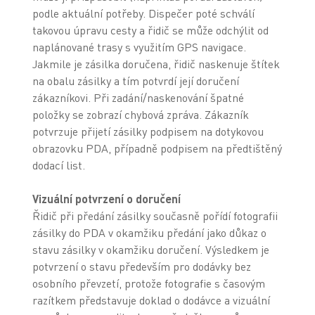
podle aktuální potřeby. Dispečer poté schválí
takovou úpravu cesty a řidič se může odchýlit od
naplánované trasy s využitím GPS navigace.
Jakmile je zásilka doručena, řidič naskenuje štítek
na obalu zásilky a tím potvrdí její doručení
zákazníkovi. Při zadání/naskenování špatné
položky se zobrazí chybová zpráva. Zákazník
potvrzuje přijetí zásilky podpisem na dotykovou
obrazovku PDA, případně podpisem na předtištěný
dodací list.
Vizuální potvrzení o doručení
Řidič při předání zásilky současně pořídí fotografii
zásilky do PDA v okamžiku předání jako důkaz o
stavu zásilky v okamžiku doručení. Výsledkem je
potvrzení o stavu především pro dodávky bez
osobního převzetí, protože fotografie s časovým
razítkem představuje doklad o dodávce a vizuální