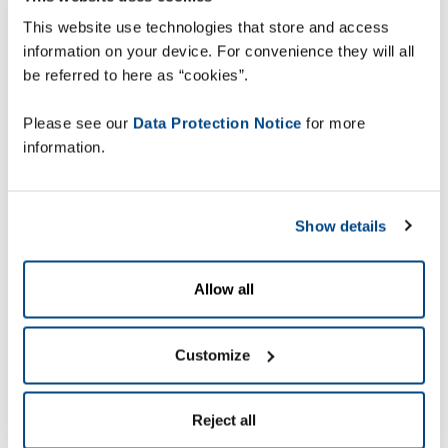
zákazníky. Rychlý růst nutí vedení firmy SAX k
This website use technologies that store and access
optimalizaci dodavatelských procesů, protože v
information on your device. For convenience they will all
krátké době, firma vyrostla z malého lokálního
be referred to here as “cookies”.
velkoobchodu na středně velkou firmu
s celorepublikovým pokrytím, 15 pobočkami a s
Please see our
Data Protection Notice
for more
více než 300 pracovníky.
information.
‘Unattended deliveries’
– Dodání bez osobního
Show details
převzetí
Allow all
Dodávky bez osobního převzetí ('Unattended
Deliveries“) jsou zvláštní formou dodání nejen v
Customize
oblasti sanitární keramiky a vzduchotechniky.
"Instalatéři jsou často mimo své provozovny, takže
Reject all
dodávky musí být uloženy na dohodnutém místě