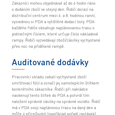
Zákazníci mohou objednávat až do 6 hodin ráno
s dodáním zboží ve stejný den. Řidiči dorazí na
distribuční centrum mezi 6. a 8. hodinou ranní,
vyzvednou si PDA a vytištěné dodací listy. PDA
každého řidiče obsahuje naplánovanou trasu s
jedinečným číslem, které určuje číslo nákladové
rampy. Řidiči vyzvedávají zboží/zásilky vychystané
přes noc na přidělené rampě.
Auditované dodávky
Pracovníci skladu zabalí vychystané zboží
smršťovací fólií a označí jej samolepícím štítkem
konkrétního zákazníka. Řidiči při nakládce
naskenují tento štítek do PDA a potvrdí tím
naložení správné zásilky na správné vozidlo. Řidič
má v PDA svoji naplánovou trasu na daný den a
může ji přizpůsobit (například pořadí zastávek)