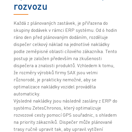
rozvozu
Každá z plánovaných zastávek, je přiřazena do
skupiny dodávek v rámci ERP systému. Od 6 hodin
ráno den před plánovaným dodáním, rozděluje
dispečer celkový náklad na jednotlivé nakládky
podle zeměpisné oblasti cílového zákazníka. Tento
postup je založen především na zkušenosti
dispečera a znalosti produktů. Vzhledem k tomu,
že rozměry výrobků firmy SAX jsou velmi
různorodé, je prakticky nemožné, aby se
optimalizace nakládky vozidel prováděla
automaticky.
Výsledné nakládky jsou následně zaslány z ERP do
systému ZetesChronos, který optimalizuje
rozvozové cesty pomocí GPS souřadnic, s ohledem
na priority zákazníků. Dispečer může plánované
trasy ručně upravit tak, aby upravil vytížení