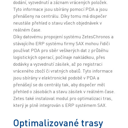
dodání, vyzvednutí a záznam vrácených položek.
Tyto informace jsou sbírány pomocí PDA a jsou
přenášeny na centrálu. Díky tomu má dispečer
neustále přehled o stavu všech objednávek v
reálném čase.
Díky datovému propojení systému ZetesChronos a
stávajícího ERP systému firmy SAX mohou řidiči
používat PDA pro sběr veškerých dat z průběhu
logistických operací, počínaje nakládkou, přes
dodávky a vyzvednutí zásilek, až po registraci
vráceného zboží či vratných obalů. Tyto informace
jsou sbírány v elektronické podobě v PDA a
přenášejí se do centrály tak, aby dispečer měl
přehled o zásobách a stavu zásilek v reálném čase.
Zetes také instaloval modul pro optimalizaci tras,
který je plně integrován s ERP systémem SAX.
Optimalizované trasy