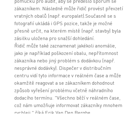
pomůcku pro audit, aby se předešlo sporům se
zákazníkem. Následně může řidič provést převzetí
vratných obalů (např. europalet).Současně se s
fotografií ukládá i GPS pozice, takže je možné
přesně určit, na kterém místě (např. stavby) byla
zásilku uložena pro snažší dohledání.
Řidič může také zaznamenat jakékoli anomálie,
jako je například poškození obalu, nepřítomnost
zákazníka nebo jiný problém s dodávkou (např.
nesprávné dodávky). Dispečer v distribučním
centru vidí tyto informace v reálném čase a může
okamžitě reagovat a se zákazníkem dohodnout
způsob vyřešení problému včetně náhradního
dodacího termínu. "Všechno běží v reálném čase,
což nám umožňuje informovat zákazníky mnohem
rychleji," říká Erik Van Den Berghe.
Geo-lokace
PDA řidiče obsahují GPS systém, který umožňuje