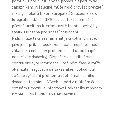
pomůcku pro audit, aby se předešlo sporům se
zákazníkem. Následně může řidič provést převzetí
vratných obalů (např. europalet).Současně se s
fotografií ukládá i GPS pozice, takže je možné
přesně určit, na kterém místě (např. stavby) byla
zásilku uložena pro snažší dohledání.
Řidič může také zaznamenat jakékoli anomálie,
jako je například poškození obalu, nepřítomnost
zákazníka nebo jiný problém s dodávkou (např.
nesprávné dodávky). Dispečer v distribučním
centru vidí tyto informace v reálném čase a může
okamžitě reagovat a se zákazníkem dohodnout
způsob vyřešení problému včetně náhradního
dodacího termínu. "Všechno běží v reálném čase,
což nám umožňuje informovat zákazníky mnohem
rychleji," říká Erik Van Den Berghe.
Geo-lokace
PDA řidiče obsahují GPS systém, který umožňuje