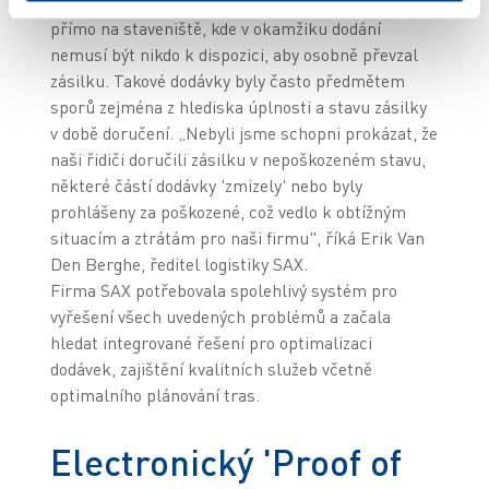
mimo provozovnu nebo jsou zásilky doručovány
přímo na staveniště, kde v okamžiku dodání
nemusí být nikdo k dispozici, aby osobně převzal
zásilku. Takové dodávky byly často předmětem
sporů zejména z hlediska úplnosti a stavu zásilky
v době doručení. „Nebyli jsme schopni prokázat, že
naši řidiči doručili zásilku v nepoškozeném stavu,
některé částí dodávky 'zmizely' nebo byly
prohlášeny za poškozené, což vedlo k obtížným
situacím a ztrátám pro naši firmu", říká Erik Van
Den Berghe, ředitel logistiky SAX.
Firma SAX potřebovala spolehlivý systém pro
vyřešení všech uvedených problémů a začala
hledat integrované řešení pro optimalizaci
dodávek, zajištění kvalitních služeb včetně
optimalního plánování tras.
Electronický 'Proof of