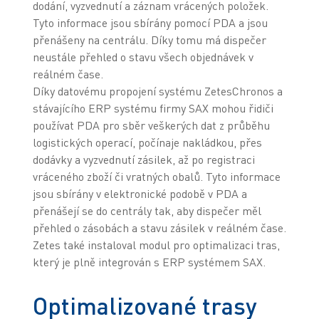
dodání, vyzvednutí a záznam vrácených položek.
Tyto informace jsou sbírány pomocí PDA a jsou
přenášeny na centrálu. Díky tomu má dispečer
neustále přehled o stavu všech objednávek v
reálném čase.
Díky datovému propojení systému ZetesChronos a
stávajícího ERP systému firmy SAX mohou řidiči
používat PDA pro sběr veškerých dat z průběhu
logistických operací, počínaje nakládkou, přes
dodávky a vyzvednutí zásilek, až po registraci
vráceného zboží či vratných obalů. Tyto informace
jsou sbírány v elektronické podobě v PDA a
přenášejí se do centrály tak, aby dispečer měl
přehled o zásobách a stavu zásilek v reálném čase.
Zetes také instaloval modul pro optimalizaci tras,
který je plně integrován s ERP systémem SAX.
Optimalizované trasy