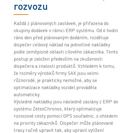
rozvozu
Každá z plánovaných zastávek, je přiřazena do
skupiny dodávek v rámci ERP systému. Od 6 hodin
ráno den před plánovaným dodáním, rozděluje
dispečer celkový náklad na jednotlivé nakládky
podle zeměpisné oblasti cílového zákazníka. Tento
postup je založen především na zkušenosti
dispečera a znalosti produktů. Vzhledem k tomu,
že rozměry výrobků firmy SAX jsou velmi
různorodé, je prakticky nemožné, aby se
optimalizace nakládky vozidel prováděla
automaticky.
Výsledné nakládky jsou následně zaslány z ERP do
systému ZetesChronos, který optimalizuje
rozvozové cesty pomocí GPS souřadnic, s ohledem
na priority zákazníků. Dispečer může plánované
trasy ručně upravit tak, aby upravil vytížení