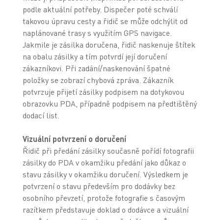
podle aktuální potřeby. Dispečer poté schválí
takovou úpravu cesty a řidič se může odchýlit od
naplánované trasy s využitím GPS navigace.
Jakmile je zásilka doručena, řidič naskenuje štítek
na obalu zásilky a tím potvrdí její doručení
zákazníkovi. Při zadání/naskenování špatné
položky se zobrazí chybová zpráva. Zákazník
potvrzuje přijetí zásilky podpisem na dotykovou
obrazovku PDA, případně podpisem na předtištěný
dodací list.
Vizuální potvrzení o doručení
Řidič při předání zásilky současně pořídí fotografii
zásilky do PDA v okamžiku předání jako důkaz o
stavu zásilky v okamžiku doručení. Výsledkem je
potvrzení o stavu především pro dodávky bez
osobního převzetí, protože fotografie s časovým
razítkem představuje doklad o dodávce a vizuální