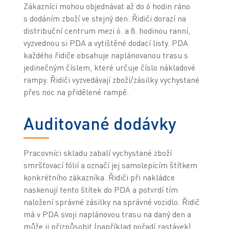
Zákazníci mohou objednávat až do 6 hodin ráno
s dodáním zboží ve stejný den. Řidiči dorazí na
distribuční centrum mezi 6. a 8. hodinou ranní,
vyzvednou si PDA a vytištěné dodací listy. PDA
každého řidiče obsahuje naplánovanou trasu s
jedinečným číslem, které určuje číslo nákladové
rampy. Řidiči vyzvedávají zboží/zásilky vychystané
přes noc na přidělené rampě.
Auditované dodávky
Pracovníci skladu zabalí vychystané zboží
smršťovací fólií a označí jej samolepícím štítkem
konkrétního zákazníka. Řidiči při nakládce
naskenují tento štítek do PDA a potvrdí tím
naložení správné zásilky na správné vozidlo. Řidič
má v PDA svoji naplánovou trasu na daný den a
může ji přizpůsobit (například pořadí zastávek)