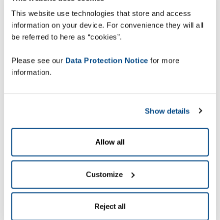
zákazníky. Rychlý růst nutí vedení firmy SAX k
This website use technologies that store and access
optimalizaci dodavatelských procesů, protože v
information on your device. For convenience they will all
krátké době, firma vyrostla z malého lokálního
be referred to here as “cookies”.
velkoobchodu na středně velkou firmu
s celorepublikovým pokrytím, 15 pobočkami a s
Please see our
Data Protection Notice
for more
více než 300 pracovníky.
information.
‘Unattended deliveries’
– Dodání bez osobního
Show details
převzetí
Allow all
Dodávky bez osobního převzetí ('Unattended
Deliveries“) jsou zvláštní formou dodání nejen v
Customize
oblasti sanitární keramiky a vzduchotechniky.
"Instalatéři jsou často mimo své provozovny, takže
Reject all
dodávky musí být uloženy na dohodnutém místě