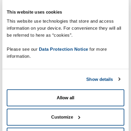
Supply Chain realiseert.
This website uses cookies
This website use technologies that store and access
information on your device. For convenience they will all
Bestel hier je ticket
be referred to here as “cookies”.
Please see our
Data Protection Notice
for more
information.
Ontdek onze innovatieve oplossingen
die bijdragen aan de
flexibiliteit,
transparantie en traceerbaarheid
Show details
binnen de geïntegreerde supply
chain
, van verpakkingslijnen,
magazijnen, transport en logistiek tot
Allow all
in winkels.
Slim Labelen, Coderen & Serialiseren:
Customize
Snel en efficiënt identificeren van
producten in verpakkingslijnen.