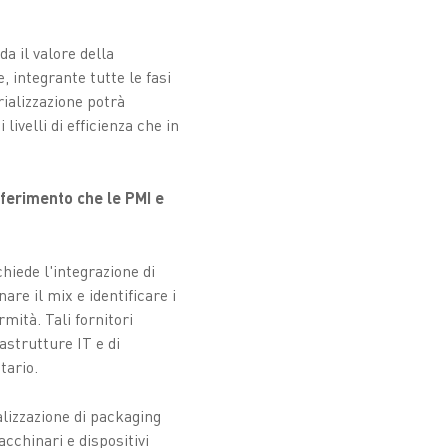
a il valore della
 integrante tutte le fasi
rializzazione potrà
ivelli di efficienza che in
riferimento che le PMI e
hiede l'integrazione di
re il mix e identificare i
rmità. Tali fornitori
astrutture IT e di
tario.
alizzazione di packaging
cchinari e dispositivi