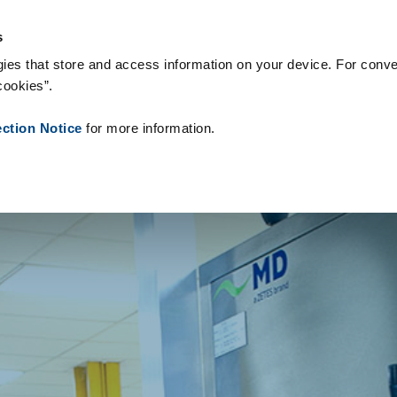
onsumabili
Case Study
Chi siamo
Notizie
Contatti
Peop
s
ies that store and access information on your device. For conve
cookies”.
ection Notice
for more information.