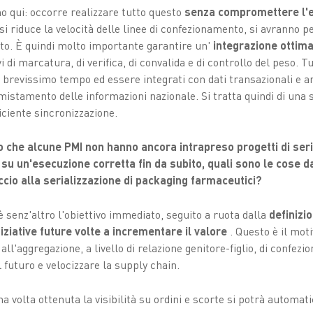
no qui: occorre realizzare tutto questo
senza compromettere l'e
i si riduce la velocità delle linee di confezionamento, si avranno p
nto. È quindi molto importante garantire un'
integrazione ottima
vi di marcatura, di verifica, di convalida e di controllo del peso. Tu
n brevissimo tempo ed essere integrati con dati transazionali e a
mistamento delle informazioni nazionale. Si tratta quindi di una
iciente sincronizzazione.
o che alcune PMI non hanno ancora intrapreso progetti di seri
u un'esecuzione corretta fin da subito, quali sono le cose da
ccio alla serializzazione di packaging farmaceutici?
 senz'altro l'obiettivo immediato, seguito a ruota dalla
definizio
niziative future volte a incrementare il valore
. Questo è il mot
l'aggregazione, a livello di relazione genitore-figlio, di confezion
l futuro e velocizzare la supply chain.
a volta ottenuta la visibilità su ordini e scorte si potrà automa