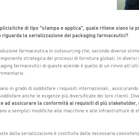
icistiche di tipo "stampa e applica", quale ritiene siano le pr
 riguarda la serializzazione dei packaging farmaceutici?
produzione farmaceutica in outsourcing che, secondo diverse stime
nente strategica dei processi di fornitura globali. In diversi c
kaging farmaceutici di queste aziende è quello di un rinvio all'ul
ammentario.
no in grado di soddisfare i requisiti internazionali
,
assicurando
soddisfare anche le esigenze più diversificate dei loro clienti. 
ad assicurare la conformità ai requisiti di più stakeholder, 
tano a semplici modifiche alle macchine e alle infrastrutture di 
oste dalla serializzazione
è costituita dalla necessaria coesisten