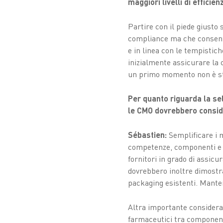
maggiori livelli di efficie
Partire con il piede giusto 
compliance ma che consenta
e in linea con le tempistich
inizialmente assicurare la 
un primo momento non è sta
Per quanto riguarda la sel
le CMO dovrebbero consi
Sébastien:
Semplificare i m
competenze, componenti e fu
fornitori in grado di assicur
dovrebbero inoltre dimostrar
packaging esistenti. Manten
Altra importante consideraz
farmaceutici tra componenti