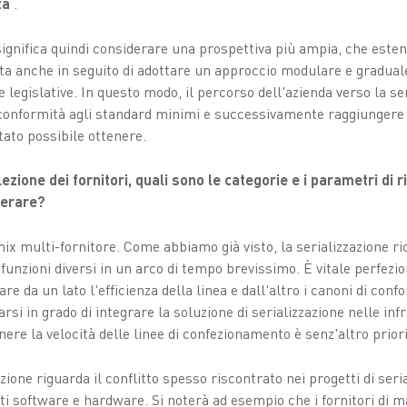
nza
.
significa quindi considerare una prospettiva più ampia, che estend
 anche in seguito di adottare un approccio modulare e graduale,
e legislative. In questo modo, il percorso dell'azienda verso la se
conformità agli standard minimi e successivamente raggiungere i l
to possibile ottenere.
ezione dei fornitori, quali sono le categorie e i parametri di 
derare?
ix multi-fornitore. Come abbiamo già visto, la serializzazione ric
nzioni diversi in un arco di tempo brevissimo. È vitale perfeziona
are da un lato l'efficienza della linea e dall'altro i canoni di confo
si in grado di integrare la soluzione di serializzazione nelle infr
ere la velocità delle linee di confezionamento è senz'altro priori
ione riguarda il conflitto spesso riscontrato nei progetti di seri
 software e hardware. Si noterà ad esempio che i fornitori di ma