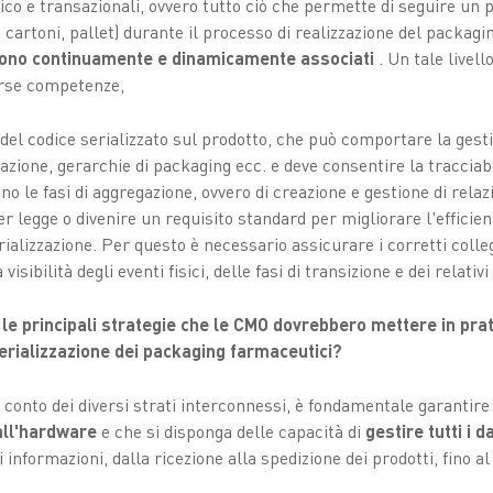
isico e transazionali, ovvero tutto ciò che permette di seguire un 
e, cartoni, pallet) durante il processo di realizzazione del packa
gono continuamente e dinamicamente associati
. Un tale livel
erse competenze,
a del codice serializzato sul prodotto, che può comportare la gestio
zzazione, gerarchie di packaging ecc. e deve consentire la tracciabi
ono le fasi di aggregazione, ovvero di creazione e gestione di relaz
 legge o divenire un requisito standard per migliorare l'efficien
rializzazione. Per questo è necessario assicurare i corretti coll
visibilità degli eventi fisici, delle fasi di transizione e dei relativi
o le principali strategie che le CMO dovrebbero mettere in pr
erializzazione dei packaging farmaceutici?
conto dei diversi strati interconnessi, è fondamentale garantir
all'hardware
e che si disponga delle capacità di
gestire tutti i d
 informazioni, dalla ricezione alla spedizione dei prodotti, fino al