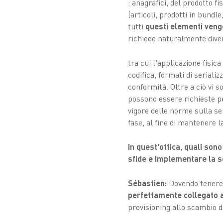
: anagrafici, del prodotto f
(articoli, prodotti in bundl
tutti
questi elementi ven
richiede naturalmente div
tra cui l'applicazione fisic
codifica, formati di seriali
conformità. Oltre a ciò vi s
possono essere richieste per
vigore delle norme sulla se
fase, al fine di mantenere la 
In quest'ottica, quali son
sfide e implementare la s
Sébastien:
Dovendo tenere 
perfettamente collegato 
provisioning allo scambio di