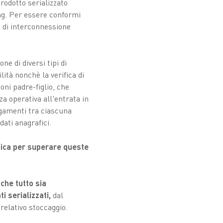
prodotto serializzato
ging. Per essere conformi
lo di interconnessione
ne di diversi tipi di
lità nonchè la verifica di
ioni padre-figlio, che
za operativa all'entrata in
egamenti tra ciascuna
 dati anagrafici.
atica per superare queste
e
che tutto sia
ati serializzati,
dal
 relativo stoccaggio.