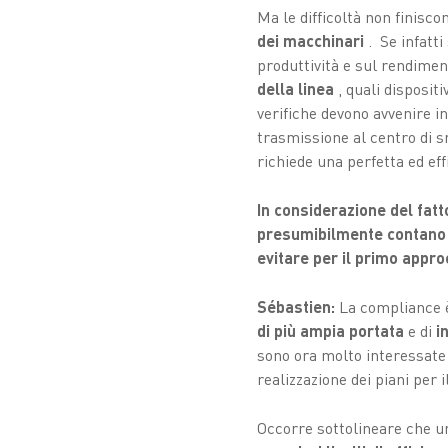
Ma le difficoltà non finisco
dei macchinari
. Se infatt
produttività e sul rendime
della linea
, quali dispositi
verifiche devono avvenire i
trasmissione al centro di s
richiede una perfetta ed eff
In considerazione del fatt
presumibilmente contano s
evitare per il primo appro
Sébastien:
La compliance è
di più ampia portata
e di
i
sono ora molto interessate al
realizzazione dei piani per i
Occorre sottolineare che un