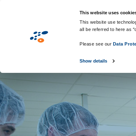
Salta
Soluzioni
Mercati
Tecnologie & C
al
This website uses cookie
contenuto
This website use technolog
all be referred to here as “
principale
Please see our
Data Prot
Show details