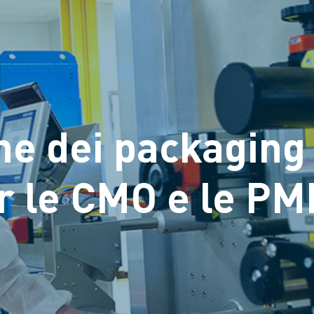
ne dei packaging
er le CMO e le PM