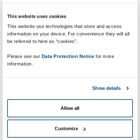
Global Summit Logistics & Supply
Chain è il qualificato evento b2b, che
This website uses cookies
riunisce la business community della
This website use technologies that store and access
logistica industriale, distributiva e
information on your device. For convenience they will all
della supply chain
a 360°.
be referred to here as “cookies”.
L’occasione per
incontrare i
consulenti Zetes e Zebra
, fissando in
Please see our
Data Protection Notice
for more
anticipo l’appuntamento: così la tua
information.
visita sarà davvero strategica per il tuo
business.
Show details
Conferenze d’ispirazione e
aggiornamento sull’evoluzione e
trasformazione della logistica e
Allow all
della supply chain.
Customize
Appuntamento alla nostra conferenza
mercoledì 2 aprile h 15:30 - 16:00