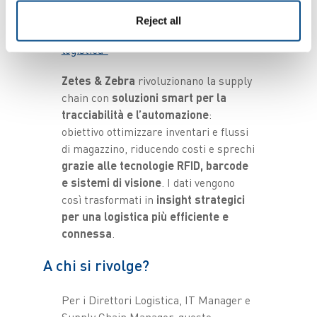
“Smart Supply Chain: le soluzioni
Reject all
Zetes & Zebra per l’innovazione
logistica”
Zetes & Zebra
rivoluzionano la supply
chain con
soluzioni smart per la
tracciabilità e l’automazione
:
obiettivo ottimizzare inventari e flussi
di magazzino, riducendo costi e sprechi
grazie alle tecnologie RFID, barcode
e sistemi di visione
. I dati vengono
così trasformati in
insight strategici
per una logistica più efficiente e
connessa
.
A chi si rivolge?
Per i Direttori Logistica, IT Manager e
Supply Chain Manager, queste