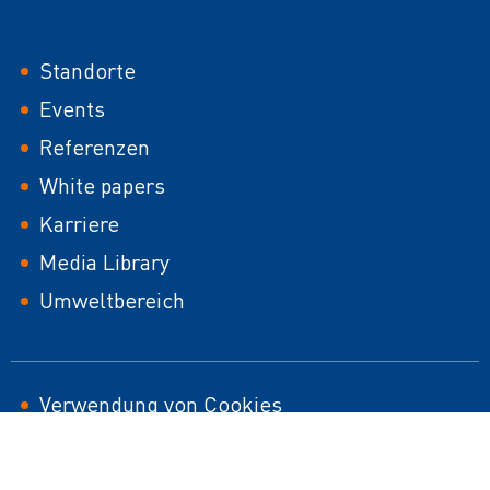
Footer
Standorte
Events
Referenzen
White papers
Karriere
Media Library
Umweltbereich
Footer
Verwendung von Cookies
HTML Sitemap
second
Impressum