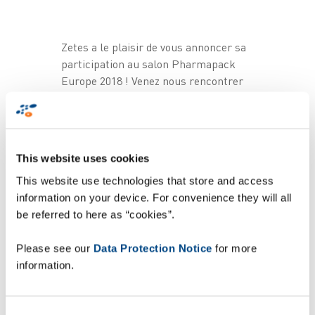
Zetes a le plaisir de vous annoncer sa
participation au salon Pharmapack
Europe 2018 ! Venez nous rencontrer
le 7 et le 8 Février prochains à Paris
Expo, Porte de Versailles, Hall 7.1 –
Stand E26 ! Nos spécialistes vous
attendront pour vous présenter nos
This website uses cookies
solutions de packaging et de
This website use technologies that store and access
traçabilité spécialement conçues pour
information on your device. For convenience they will all
répondre aux strictes exigences du
be referred to here as “cookies”.
secteur Pharma & Cosmétiques.
Obtenez votre invitation gratuite en
Please see our
Data Protection Notice
for more
remplissant le formulaire via le lien
information.
d’inscription !