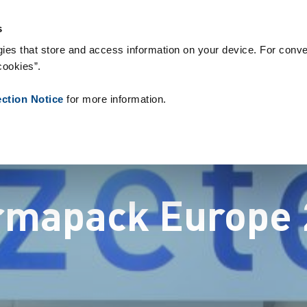
s & Consumables
References
About us
News
Contact
s
ies that store and access information on your device. For conve
cookies”.
ection Notice
for more information.
rmapack Europe 