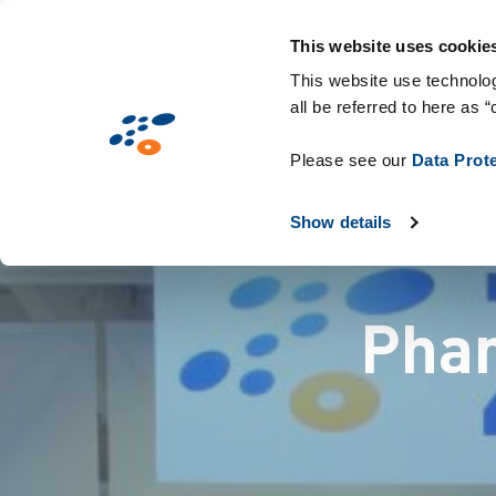
メ
Solutions
業界別提案
Technologie
イ
This website uses cookie
ン
This website use technolog
all be referred to here as “
コ
ン
Please see our
Data Prot
テ
ン
Show details
ツ
に
移
Pha
動