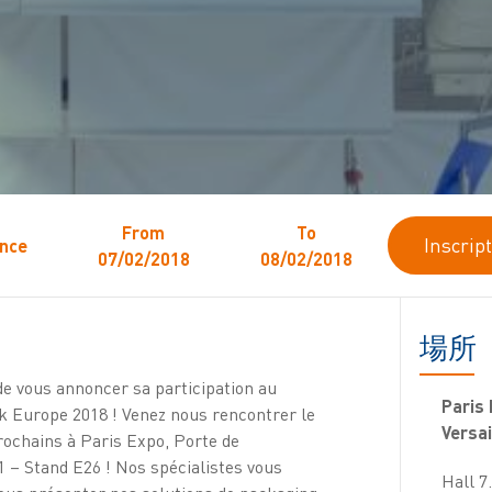
From
To
Inscrip
nce
07/02/2018
08/02/2018
場所
 de vous annoncer sa participation au
Paris 
 Europe 2018 ! Venez nous rencontrer le
Versai
prochains à Paris Expo, Porte de
.1 – Stand E26 ! Nos spécialistes vous
Hall 7