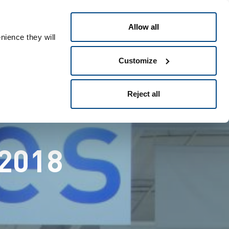
日本語
People ID
Allow all
nience they will
Customize
Reject all
2018