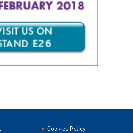
er
Footer
s
Cookies Policy