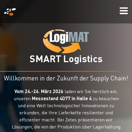
Direkt
Mo
zum
Me
Inhalt
S
M
A
R
T
L
o
g
i
s
t
i
c
s
Willkommen in der Zukunft der Supply Chain!
Vom 24.-26. März 2026
laden wir Sie herzlich ein,
unseren
Messestand 4D77 in Halle 4
zu besuchen
und eine Welt technologischer Innovationen zu
erkunden, die Ihre Lieferkette resilienter und
effizienter macht. Bei Zetes präsentieren wir
Lösungen, die von der Produktion über Lagerhaltung