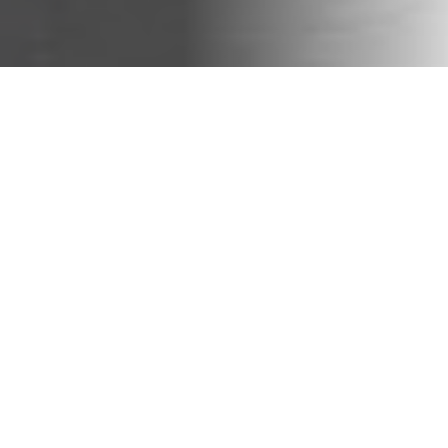
E
n
e
r
g
i
s
e
y
o
u
r
S
u
p
p
l
y
C
h
a
i
n
-
m
e
h
r
E
f
f
i
z
i
e
n
z
d
u
r
c
h
k
o
l
l
a
b
o
r
a
t
i
v
e
T
e
c
h
n
o
l
o
g
i
e
n
Supply Chain Digitalisierung und
Automatisierung
AMRs zur Automatisierung von