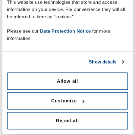
This website use technologies that store and access
inspelen op de hoge eisen van de klant, maar ook op de
information on your device. For convenience they will all
noodzaak om kosten te verlagen, efficiënter te werken en
be referred to here as “cookies”.
wet- en regelgeving na te leven. Om de best mogelijke
dienstverlening te bieden zijn flexibiliteit en real-time inzicht
Please see our
Data Protection Notice
for more
in het hele leveringsproces nodig - van de eerste tot de
information.
laatste kilometer.
De oplossingen van Zetes helpen uw teams de beste
Show details
dienstverlening te bieden en elke zending in één keer goed te
leveren.
Allow all
Customize
Download rapport
Reject all