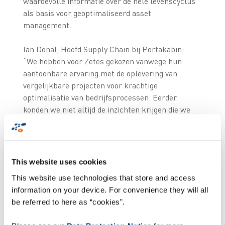
waardevolle informatie over de hele levenscyclus
als basis voor geoptimaliseerd asset
management.
Ian Donal, Hoofd Supply Chain bij Portakabin:
“We hebben voor Zetes gekozen vanwege hun
aantoonbare ervaring met de oplevering van
vergelijkbare projecten voor krachtige
optimalisatie van bedrijfsprocessen. Eerder
konden we niet altijd de inzichten krijgen die we
nodig hadden. En als de gegevens wel
beschikbaar waren, kostte het veel tijd en moeite
om de informatieduidelijk gestructureerd te
krijgen. Dankzij Zetes hebben we nu volledig zicht
This website uses cookies
op de hele levenscyclus van onze gebouwen,
This website use technologies that store and access
waardoor we onze bedrijfsactiviteiten zelfs in de
information on your device. For convenience they will all
huidige marktsituatie verder kunnen uitbreiden”.
be referred to here as “cookies”.