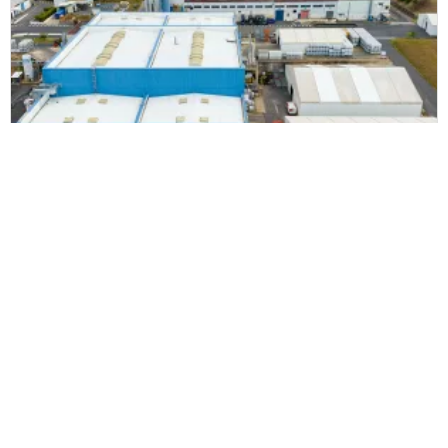
SBM
SBM verhoogt traceerbaarheid en pakt
serialisatie aan met ZetesAtlas
Lees verder