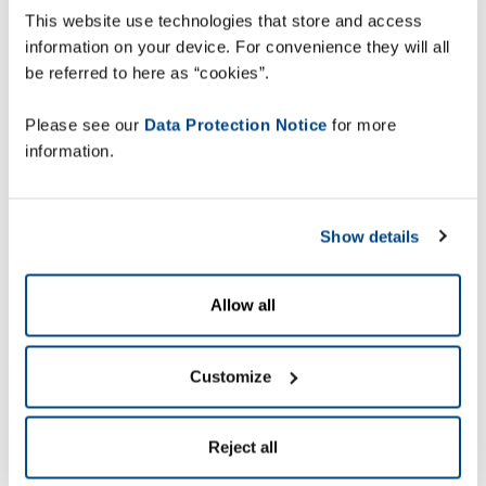
'הפחתת רמת הבזבוז' היא יעד
This website use technologies that store and access
information on your device. For convenience they will all
מאתגר במיוחד
be referred to here as “cookies”.
עם אזורים אפשריים כה רבים בשרשרת האספקה
בהם יש לטפל, כיצד על קמעונאים לפעול?
Please see our
Data Protection Notice
for more
information.
Show details
"השגת נראות היא
בסופו של דבר השגת
Allow all
שליטה טובה יותר ומיצוי
של ביצועים
Customize
פוטנציאליים" – אמיר
הראל, מנהל כללי
Reject all
לפתרונות נראות