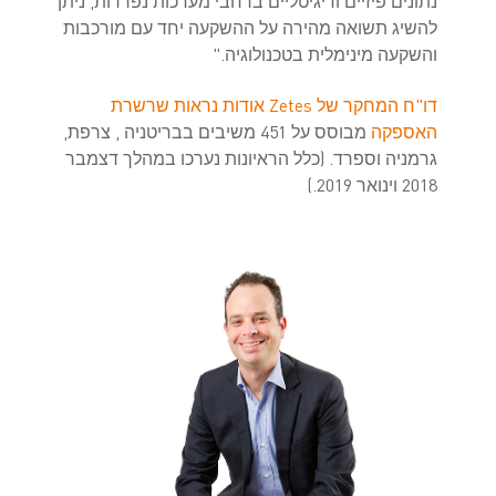
נתונים פיזיים ודיגיטליים ברחבי מערכות נפרדות, ניתן
להשיג תשואה מהירה על ההשקעה יחד עם מורכבות
והשקעה מינימלית בטכנולוגיה."
דו"ח המחקר של Zetes אודות נראות שרשרת
האספקה
מבוסס על 451 משיבים בבריטניה , צרפת,
גרמניה וספרד. (כלל הראיונות נערכו במהלך דצמבר
2018 וינואר 2019.)